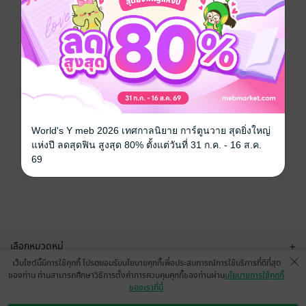
World's Y meb 2026 เทศกาลนิยาย การ์ตูนวาย สุดยิ่งใหญ่
แห่งปี ลดสุดฟิน สูงสุด 80% ตั้งแต่วันที่ 31 ก.ค. - 16 ส.ค.
69
เลือกหมวดหมู่
+
เว็บไซต์นี้มีการใช้คุกกี้ โปรดยอมรับนโยบายคุกกี้เพื่อประสบการณ์การใช้บริการที่ดีที่สุด
บริการช่วยเหลือ
+
ของท่าน ท่านสามารถศึกษาวิธีการตั้งค่าการควบคุมคุกกี้ของท่านผ่าน
นโยบายการใช้คุกกี้
ของเราที่นี่
เกี่ยวกับเรา
+