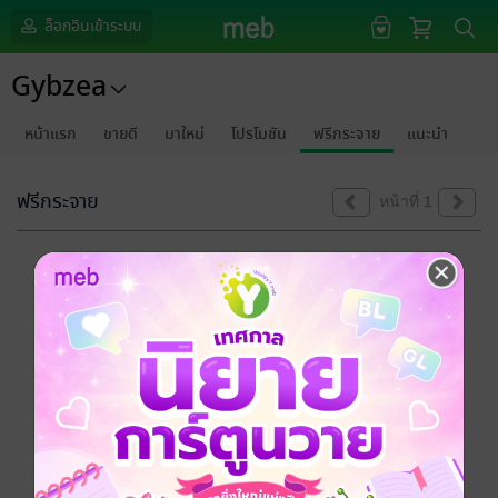
ล็อกอินเข้าระบบ
Gybzea
หน้าแรก
ขายดี
มาใหม่
โปรโมชัน
ฟรีกระจาย
แนะนำ
ฟรีกระจาย
หน้าที่ 1
ขออภัยด้วยนะคะ
ไม่พบข้อมูลในหัวข้อที่คุณกำลังชมค่ะ