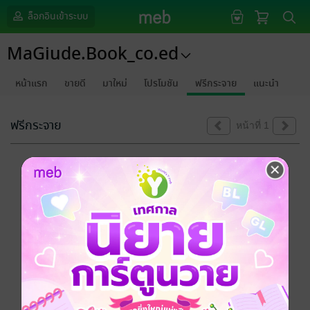
ล็อกอินเข้าระบบ
MaGiude.Book_co.ed
หน้าแรก
ขายดี
มาใหม่
โปรโมชัน
ฟรีกระจาย
แนะนำ
ฟรีกระจาย
หน้าที่ 1
ขออภัยด้วยนะคะ
ไม่พบข้อมูลในหัวข้อที่คุณกำลังชมค่ะ