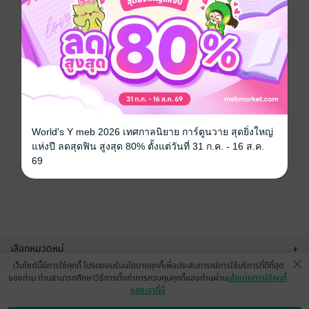
World's Y meb 2026 เทศกาลนิยาย การ์ตูนวาย สุดยิ่งใหญ่
แห่งปี ลดสุดฟิน สูงสุด 80% ตั้งแต่วันที่ 31 ก.ค. - 16 ส.ค.
69
เลือกหมวดหมู่
+
เว็บไซต์นี้มีการใช้คุกกี้ โปรดยอมรับนโยบายคุกกี้เพื่อประสบการณ์การใช้บริการที่ดีที่สุด
บริการช่วยเหลือ
+
ของท่าน ท่านสามารถศึกษาวิธีการตั้งค่าการควบคุมคุกกี้ของท่านผ่าน
นโยบายการใช้คุกกี้
ของเราที่นี่
เกี่ยวกับเรา
+