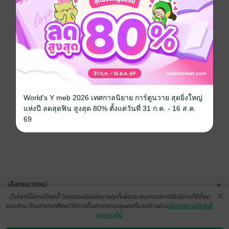
World's Y meb 2026 เทศกาลนิยาย การ์ตูนวาย สุดยิ่งใหญ่
แห่งปี ลดสุดฟิน สูงสุด 80% ตั้งแต่วันที่ 31 ก.ค. - 16 ส.ค.
69
เลือกหมวดหมู่
+
เว็บไซต์นี้มีการใช้คุกกี้ โปรดยอมรับนโยบายคุกกี้เพื่อประสบการณ์การใช้บริการที่ดีที่สุด
บริการช่วยเหลือ
+
ของท่าน ท่านสามารถศึกษาวิธีการตั้งค่าการควบคุมคุกกี้ของท่านผ่าน
นโยบายการใช้คุกกี้
ของเราที่นี่
เกี่ยวกับเรา
+