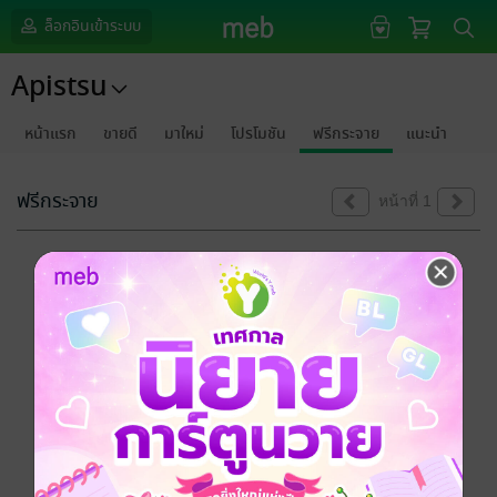
ล็อกอินเข้าระบบ
Apistsu
หน้าแรก
ขายดี
มาใหม่
โปรโมชัน
ฟรีกระจาย
แนะนำ
ฟรีกระจาย
หน้าที่ 1
ขออภัยด้วยนะคะ
ไม่พบข้อมูลในหัวข้อที่คุณกำลังชมค่ะ