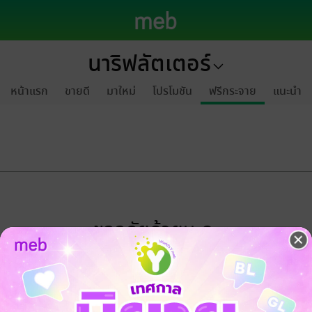
นาริฟลัตเตอร์
หน้าแรก
ขายดี
มาใหม่
โปรโมชัน
ฟรีกระจาย
แนะนำ
ขออภัยด้วยนะคะ
ไม่พบข้อมูลในหัวข้อที่คุณกำลังชมค่ะ