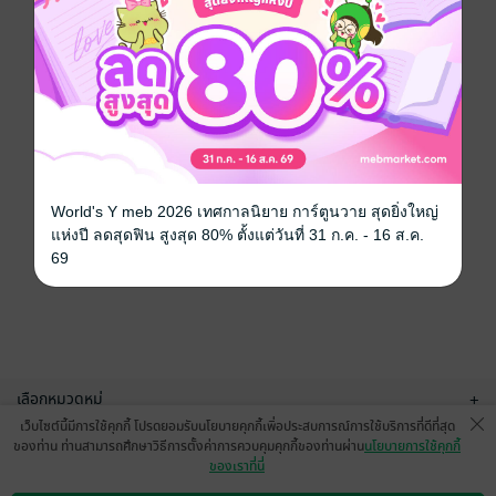
World's Y meb 2026 เทศกาลนิยาย การ์ตูนวาย สุดยิ่งใหญ่
แห่งปี ลดสุดฟิน สูงสุด 80% ตั้งแต่วันที่ 31 ก.ค. - 16 ส.ค.
69
เลือกหมวดหมู่
+
เว็บไซต์นี้มีการใช้คุกกี้ โปรดยอมรับนโยบายคุกกี้เพื่อประสบการณ์การใช้บริการที่ดีที่สุด
บริการช่วยเหลือ
+
ของท่าน ท่านสามารถศึกษาวิธีการตั้งค่าการควบคุมคุกกี้ของท่านผ่าน
นโยบายการใช้คุกกี้
ของเราที่นี่
เกี่ยวกับเรา
+