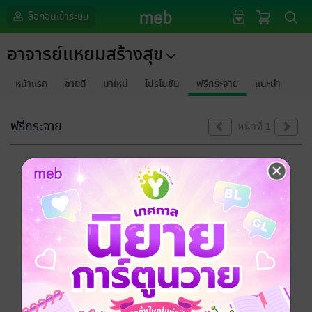
ล็อกอินเข้าระบบ
อาจารย์แหยมสร้างสุข
หน้าแรก
ขายดี
มาใหม่
โปรโมชัน
ฟรีกระจาย
แนะนำ
ฟรีกระจาย
หน้าที่ 1
ขออภัยด้วยนะคะ
ไม่พบข้อมูลในหัวข้อที่คุณกำลังชมค่ะ