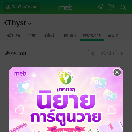
ล็อกอินเข้าระบบ
KThyst
หน้าแรก
ขายดี
มาใหม่
โปรโมชัน
ฟรีกระจาย
แนะนำ
ฟรีกระจาย
หน้าที่ 1
ขออภัยด้วยนะคะ
ไม่พบข้อมูลในหัวข้อที่คุณกำลังชมค่ะ