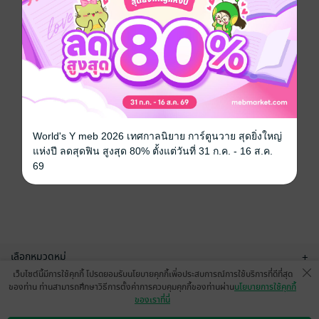
World's Y meb 2026 เทศกาลนิยาย การ์ตูนวาย สุดยิ่งใหญ่
แห่งปี ลดสุดฟิน สูงสุด 80% ตั้งแต่วันที่ 31 ก.ค. - 16 ส.ค.
69
เลือกหมวดหมู่
+
เว็บไซต์นี้มีการใช้คุกกี้ โปรดยอมรับนโยบายคุกกี้เพื่อประสบการณ์การใช้บริการที่ดีที่สุด
บริการช่วยเหลือ
+
ของท่าน ท่านสามารถศึกษาวิธีการตั้งค่าการควบคุมคุกกี้ของท่านผ่าน
นโยบายการใช้คุกกี้
ของเราที่นี่
เกี่ยวกับเรา
+