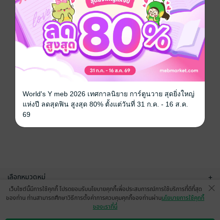
World's Y meb 2026 เทศกาลนิยาย การ์ตูนวาย สุดยิ่งใหญ่
แห่งปี ลดสุดฟิน สูงสุด 80% ตั้งแต่วันที่ 31 ก.ค. - 16 ส.ค.
69
เลือกหมวดหมู่
+
เว็บไซต์นี้มีการใช้คุกกี้ โปรดยอมรับนโยบายคุกกี้เพื่อประสบการณ์การใช้บริการที่ดีที่สุด
บริการช่วยเหลือ
+
ของท่าน ท่านสามารถศึกษาวิธีการตั้งค่าการควบคุมคุกกี้ของท่านผ่าน
นโยบายการใช้คุกกี้
ของเราที่นี่
เกี่ยวกับเรา
+