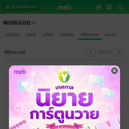
ล็อกอินเข้าระบบ
พอพลอย
หน้าแรก
ขายดี
มาใหม่
โปรโมชัน
ฟรีกระจาย
แนะนำ
ฟรีกระจาย
หน้าที่ 1
ขออภัยด้วยนะคะ
ไม่พบข้อมูลในหัวข้อที่คุณกำลังชมค่ะ