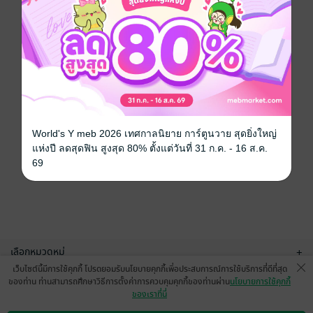
World's Y meb 2026 เทศกาลนิยาย การ์ตูนวาย สุดยิ่งใหญ่
แห่งปี ลดสุดฟิน สูงสุด 80% ตั้งแต่วันที่ 31 ก.ค. - 16 ส.ค.
69
เลือกหมวดหมู่
+
เว็บไซต์นี้มีการใช้คุกกี้ โปรดยอมรับนโยบายคุกกี้เพื่อประสบการณ์การใช้บริการที่ดีที่สุด
บริการช่วยเหลือ
+
ของท่าน ท่านสามารถศึกษาวิธีการตั้งค่าการควบคุมคุกกี้ของท่านผ่าน
นโยบายการใช้คุกกี้
ของเราที่นี่
เกี่ยวกับเรา
+