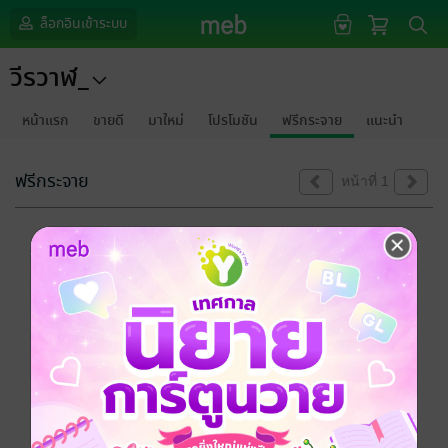
ล็อกอินเข้าระบบ
วีรวาฬ_
หน้าแรก
ขายดี
มาใหม่
โปรโมชัน
ฟรีกระจาย
แนะนำ
ฟรีกระจาย
หน้าที่ 1
ขออภัยด้วยนะคะ
ไม่พบข้อมูลในหัวข้อที่คุณกำลังชมค่ะ