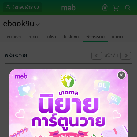
ล็อกอินเข้าระบบ
ebook9u
หน้าแรก
ขายดี
มาใหม่
โปรโมชัน
ฟรีกระจาย
แนะนำ
ฟรีกระจาย
หน้าที่ 1
ขออภัยด้วยนะคะ
ไม่พบข้อมูลในหัวข้อที่คุณกำลังชมค่ะ