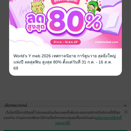
World's Y meb 2026 เทศกาลนิยาย การ์ตูนวาย สุดยิ่งใหญ่
แห่งปี ลดสุดฟิน สูงสุด 80% ตั้งแต่วันที่ 31 ก.ค. - 16 ส.ค.
69
เลือกหมวดหมู่
+
เว็บไซต์นี้มีการใช้คุกกี้ โปรดยอมรับนโยบายคุกกี้เพื่อประสบการณ์การใช้บริการที่ดีที่สุด
บริการช่วยเหลือ
+
ของท่าน ท่านสามารถศึกษาวิธีการตั้งค่าการควบคุมคุกกี้ของท่านผ่าน
นโยบายการใช้คุกกี้
ของเราที่นี่
เกี่ยวกับเรา
+