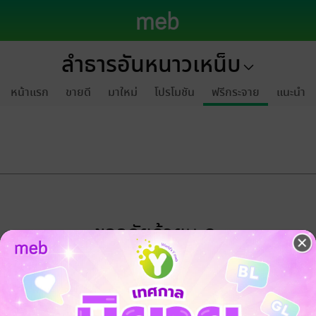
ลำธารอันหนาวเหน็บ
หน้าแรก
ขายดี
มาใหม่
โปรโมชัน
ฟรีกระจาย
แนะนำ
ขออภัยด้วยนะคะ
ไม่พบข้อมูลในหัวข้อที่คุณกำลังชมค่ะ