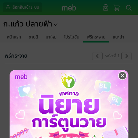
ล็อกอินเข้าระบบ
ก.แก้ว ปลายฟ้า
หน้าแรก
ขายดี
มาใหม่
โปรโมชัน
ฟรีกระจาย
แนะนำ
ฟรีกระจาย
หน้าที่ 1
ขออภัยด้วยนะคะ
ไม่พบข้อมูลในหัวข้อที่คุณกำลังชมค่ะ