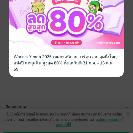
World's Y meb 2026 เทศกาลนิยาย การ์ตูนวาย สุดยิ่งใหญ่
แห่งปี ลดสุดฟิน สูงสุด 80% ตั้งแต่วันที่ 31 ก.ค. - 16 ส.ค.
69
เลือกหมวดหมู่
+
เว็บไซต์นี้มีการใช้คุกกี้ โปรดยอมรับนโยบายคุกกี้เพื่อประสบการณ์การใช้บริการที่ดีที่สุด
บริการช่วยเหลือ
+
ของท่าน ท่านสามารถศึกษาวิธีการตั้งค่าการควบคุมคุกกี้ของท่านผ่าน
นโยบายการใช้คุกกี้
ของเราที่นี่
เกี่ยวกับเรา
+