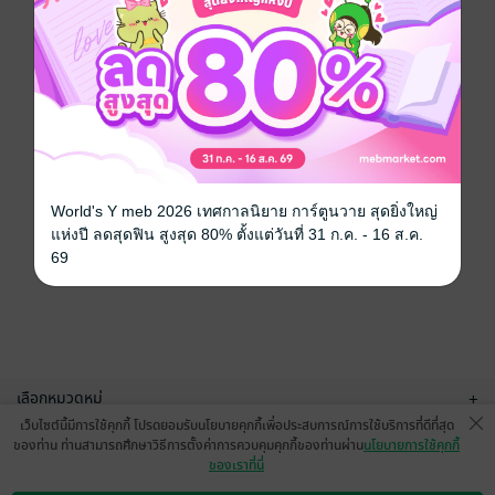
World's Y meb 2026 เทศกาลนิยาย การ์ตูนวาย สุดยิ่งใหญ่
แห่งปี ลดสุดฟิน สูงสุด 80% ตั้งแต่วันที่ 31 ก.ค. - 16 ส.ค.
69
เลือกหมวดหมู่
+
เว็บไซต์นี้มีการใช้คุกกี้ โปรดยอมรับนโยบายคุกกี้เพื่อประสบการณ์การใช้บริการที่ดีที่สุด
บริการช่วยเหลือ
+
ของท่าน ท่านสามารถศึกษาวิธีการตั้งค่าการควบคุมคุกกี้ของท่านผ่าน
นโยบายการใช้คุกกี้
ของเราที่นี่
เกี่ยวกับเรา
+