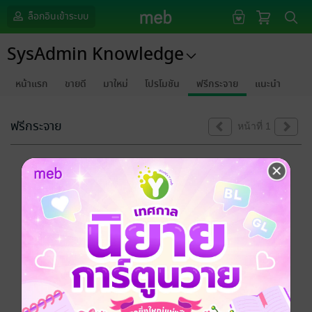
ล็อกอินเข้าระบบ
SysAdmin Knowledge
หน้าแรก
ขายดี
มาใหม่
โปรโมชัน
ฟรีกระจาย
แนะนำ
ฟรีกระจาย
หน้าที่ 1
ขออภัยด้วยนะคะ
ไม่พบข้อมูลในหัวข้อที่คุณกำลังชมค่ะ