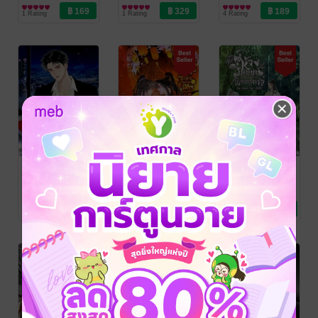
Love / Yaoi
/ plengsor
นิยายวาย Boy
/ plengsor
นิยายวาย Boy
ท่านนะ!
1 Rating
1 Rating
4 Rating
Love / Yaoi
Love / Yaoi
เส้นทางสู่การ
ราชครูจอม
สู่ห้วงเหมันต์นิ
เป็นปลาเค็มของ
เกียจคร้านผู้นั้น
รันดร์กาล
ตัวร้ายในนิยาย
คือฮูหยินท่าน
plengsor
/ คุณพลิน
plengsor
/ คุณพลิน
plengsor
/ คุณพลิน
/ plengsor
นิยายวาย Boy
/ plengsor
นิยายวาย Boy
/ plengsor
นิยายวาย Boy
แมรี่ซู
แม่ทัพปีศาจ
7 Rating
9 Rating
13 Rating
Love / Yaoi
Love / Yaoi
Love / Yaoi