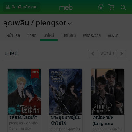
ล็อกอินเข้าระบบ
คุณพลิน / plengsor
หน้าแรก
ขายดี
มาใหม่
โปรโมชัน
ฟรีกระจาย
แนะนำ
มาใหม่
หน้าที่ 1
-39%
รหัสลับโอเมก้า
ประมุขมารผู้นั้น
เหนือพายัพ
ข้าไม่ใช่
(Enigma x
plengsor
/ คุณพลิน
/ plengsor
นิยายวาย Boy
หมอนข้างของ
Alpha)
plengsor
/ คุณพลิน
plengsor
/ คุณพลิน