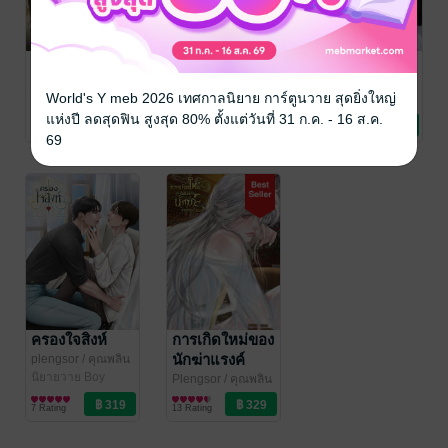
เกิดใหม่ครั้งนี้
It's Over แพ้
เกิดใหม่เป็นเบ๊
ข้าขอเลือกสามี
แล้วคราม
ของคู่อริ
World's Y meb 2026 เทศกาลนิยาย การ์ตูนวาย สุดยิ่งใหญ่
ทรราช
plengsor
/ คุณพลิน
plengsor
/ คุณพลิน
Plengsor
/ คุณพลิน
/ plengsor
นิยายวาย Boy
/ plengsor
นิยายวาย Boy
/ plengsor
นิยายวาย Boy
แห่งปี ลดสุดฟิน สูงสุด 80% ตั้งแต่วันที่ 31 ก.ค. - 16 ส.ค.
10 Rating
3 Rating
1 Rating
Love / Yaoi
Love / Yaoi
Love / Yaoi
69
ครองใจสิงห์
การเกิดใหม่ของ
นักฆ่าแรงค์
plengsor
/ คุณพลิน
/ plengsor
นิยายวาย Boy
เอส(S)
Plengsor
/ คุณพลิน
Love / Yaoi
/ plengsor
นิยายวาย Boy
7 Rating
13 Rating
Love / Yaoi