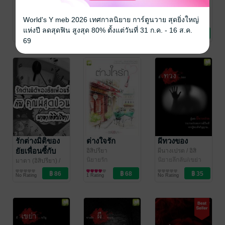
ร้ายซ้อนรัก
คู่หมั้นอลวนคู่
แมนชั่งผีสิง
ป่วนอลเวง
อิสิปรียา
ผีนางเปรต
/ อิสิ
World's Y meb 2026 เทศกาลนิยาย การ์ตูนวาย สุดยิ่งใหญ่
นิยายรัก
ปรียา
นิยายลึกลับ/เขย่า
มาตา (อิสิปรียา)
/
ขวัญ
อิสิปรียา
นิยายรัก
แห่งปี ลดสุดฟิน สูงสุด 80% ตั้งแต่วันที่ 31 ก.ค. - 16 ส.ค.
No Rating
No Rating
No Rating
69
รักต่างมิติของ
ต่างใจรัก
ผีทวงของ
ยัยเพื่อนซี้กับ
อิสิปรียา
ผีนางเปรต
/ อิสิ
นิยายรัก
ปรียา
นิยายลึกลับ/เขย่า
คุณผีสุดหล่อ
มาตา (อิสิปรียา)
/
ขวัญ
อิสิปรียา
นิยายรักวัยรุ่น
No Rating
1 Rating
No Rating