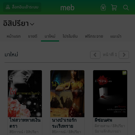
ล็อกอินเข้าระบบ
อิสิปรียา
หน้าแรก
ขายดี
มาใหม่
โปรโมชัน
ฟรีกระจาย
แนะนำ
มาใหม่
หน้าที่ 1
ไฟสวาททาสเงิน
นางบำเรอรัก
ผีซ่อนศพ
ตรา
ระเริงทราย
ผีสายสาม
/ อิสิปรียา
นิยายลึกลับ/เขย่า
ลิปิการณ์
/ อิสิปรียา
ลิปิการณ์
/ อิสิปรียา