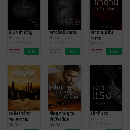
ผี..เขย่าขวัญ
ทางลัดผีหลอน
ซาตานปล้น
สวาท
ผีนางเปรต
/ อิสิ
ผีนางเปรต
/ อิสิ
ปรียา
นิยายลึกลับ/เขย่า
ปรียา
นิยายลึกลับ/เขย่า
อิสิปรียา
ขวัญ
ขวัญ
นิยายโรมานซ์
1 Rating
No Rating
1 Rating
เพลิงรักจ้าว
ชีคสุภาพบุรุษ
เจ้าที่แรง
ทะเลทราย
หัวใจเถื่อน
อิสิปรียา
นิยายลึกลับ/เขย่า
อิสิปรียา
อิสิปรียา
ขวัญ