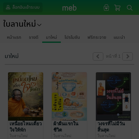
ล็อกอินเข้าระบบ
ใบลานใหม่
หน้าแรก
ขายดี
มาใหม่
โปรโมชัน
ฟรีกระจาย
แนะนำ
มาใหม่
หน้าที่ 1
เหนื่อยไหมเดี๋ยว
ผ้าผืนแรกใน
วงจรที่ไม่มีวัน
ใจให้พัก
ชีวิต
สิ้นสุด
ใบลานใหม่
ใบลานใหม่
ใบลานใหม่