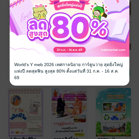
สามเณรหายไป
48 สัปดาห์ แห่ง
เปรตนิยม
ไหน ?
การตามหารัก
ปรากฏการณ์
World's Y meb 2026 เทศกาลนิยาย การ์ตูนวาย สุดยิ่งใหญ่
แท้
เปรตในสังคม
ใบลานใหม่
ใบลานใหม่
ใบลานใหม่
พัฒนาตนเอง
ธรรมะ/ปรัชญา
พัฒนาตนเอง
แห่งปี ลดสุดฟิน สูงสุด 80% ตั้งแต่วันที่ 31 ก.ค. - 16 ส.ค.
ไทย
No Rating
No Rating
No Rating
69