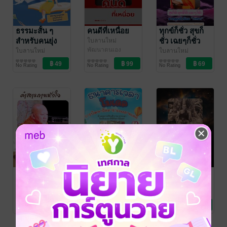
ธรรมะสั้น ๆ
คนดีที่เหนื่อย
ทุกข์ก็ชั่ว สุขก็
สำหรับคนยุ่ง
ชั่ว เฉยๆก็ชั่ว
ใบลานใหม่
พัฒนาตนเอง
ใบลานใหม่
ใบลานใหม่
พัฒนาตนเอง
พัฒนาตนเอง
No Rating
No Rating
No Rating
คำสารภาพ
ธนาคารเวลา
ธรรมะล้านนา
หัวใจ
โมเดลการ
ปรัชญาชีวิต
พัฒนาจิต
ครูบาเจ้าศรีวิชัย
ใบลานใหม่
ใบลานใหม่
ใบลานใหม่
พัฒนาตนเอง
พัฒนาตนเอง
ธรรมะ/ปรัชญา
สาธารณะ
No Rating
No Rating
No Rating
สามเณร