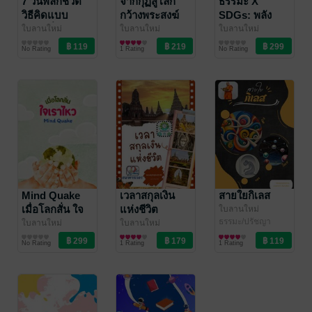
7 วันพลิกชีวิต
จากกุฏิสู่โลก
ธรรมะ X
วิธีคิดแบบ
กว้างพระสงฆ์
SDGs: พลัง
พุทธะที่คุณจะ
กับภารกิจสร้าง
พระพุทธศาสนา
ใบลานใหม่
ใบลานใหม่
ใบลานใหม่
พัฒนาตนเอง
พัฒนาตนเอง
พัฒนาตนเอง
เปลี่ยนไปตลอด
สังคมยั่งยืนใน
กับการสร้าง
No Rating
1 Rating
No Rating
กาล
ศตวรรษที่ ๒๑
อนาคตที่ยั่งยืน
Mind Quake
เวลาสกุลเงิน
สายใยกิเลส
เมื่อโลกสั่น ใจ
แห่งชีวิต
ใบลานใหม่
ธรรมะ/ปรัชญา
เราไหว
ใบลานใหม่
ใบลานใหม่
พัฒนาตนเอง
พัฒนาตนเอง
No Rating
1 Rating
1 Rating