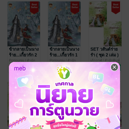
ข้ากลายเป็นนาง
ข้ากลายเป็นนาง
SET วสันต์ร่าย
ร้าย...เกี้ยวรัก 2
ร้าย...เกี้ยวรัก 1
รำ ( ชุด 2 เล่ม )
Porjounju
/ สำนัก
Porjounju
/ สำนัก
เก้าวาฬ
/ สำนักพิมพ์
พิมพ์เฟยฮุ่ย
นิยายรักจีนโบราณ
พิมพ์เฟยฮุ่ย
นิยายรักจีนโบราณ
เฟยฮุ่ย
นิยายรักจีนโบราณ
146 Rating
112 Rating
8 Rating