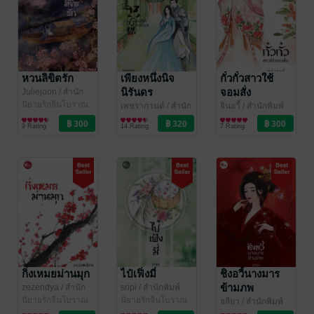
หวนลิขิตรัก
เพียงหนึ่งนิจ
กั๋วกั๋วสาวใช้
นิรันดร
จอมสั่ง
่Juliejoon
/ สำนัก
พิมพ์เฟยฮุ่ย
นิยายรักจีนโบราณ
เพชรากานต์
/ สำนัก
จินอวี้
/ สำนักพิมพ์
พิมพ์เฟยฮุ่ย
นิยายรักจีนโบราณ
เฟยฮุ่ย
นิยายรักจีนโบราณ
9 Rating
14 Rating
7 Rating
กิ่งเหมยม่านมุก
ไป๋เฟิ่งมี่
ชิงอวี้นางมาร
ข้ามภพ
zezendya
/ สำนัก
sripi
/ สำนักพิมพ์
พิมพ์เฟยฮุ่ย
นิยายรักจีนโบราณ
เฟยฮุ่ย
นิยายรักจีนโบราณ
อลียา
/ สำนักพิมพ์