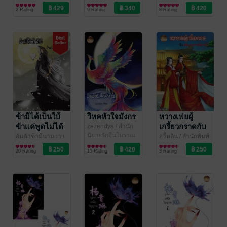
เฟยฮุ่ย
นิยายรักจีนโบราณ
2 Rating
9 Rating
8 Rating
ข้ามิได้เป็นใบ้
วิหคหัวใจมังกร
หวางเฟยผู้
ข้าแค่พูดไม่ได้
เกรี้ยวกราดกับ
zezendya
/ สำนัก
พิมพ์เฟยฮุ่ย
นิยายรักจีนโบราณ
สติของนางที่
อันตัวข้ามีนามว่า
/
อวี้หลิน
/ สำนักพิมพ์
สำนักพิมพ์เฟยฮุ่ย
นิยายรักจีนโบราณ
เฟยฮุ่ย
นิยายรักจีนโบราณ
หายไป
20 Rating
15 Rating
3 Rating