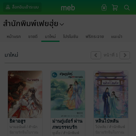
ล็อกอินเข้าระบบ
สำนักพิมพ์เฟยฮุ่ย
หน้าแรก
ขายดี
มาใหม่
โปรโมชัน
ฟรีกระจาย
แนะนำ
มาใหม่
หน้าที่ 1
ธิดาอสูร
ม่านกู่เอ๋อร์ ผ่าน
หลินไป่หลัน
ภพบรรจบรัก
นามอนันต์
/ สำนัก
ไป่หลัย
/ สำนักพิมพ์
พิมพ์เฟยฮุ่ย
นิยายรักจีนโบราณ
เฟยฮุ่ย
นิยายรักจีนโบราณ
หูเตี๋ย
/ สำนักพิมพ์