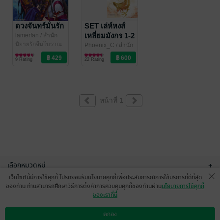
ดวงจันทร์มั่นรัก
SET เล่ห์หงส์
เหลี่ยมมังกร 1-2
lamerfan
/ สำนัก
พิมพ์เฟยฮุ่ย
นิยายรักจีนโบราณ
Phoenix_C
/ สำนัก
พิมพ์เฟยฮุ่ย
นิยายรักจีนโบราณ
9 Rating
22 Rating
หน้าที่ 1
เลือกหมวดหมู่
+
เว็บไซต์นี้มีการใช้คุกกี้ โปรดยอมรับนโยบายคุกกี้เพื่อประสบการณ์การใช้บริการที่ดีที่สุด
บริการช่วยเหลือ
+
ของท่าน ท่านสามารถศึกษาวิธีการตั้งค่าการควบคุมคุกกี้ของท่านผ่าน
นโยบายการใช้คุกกี้
ของเราที่นี่
เกี่ยวกับเรา
+
ตกลง
ดาวน์โหลดแอป
วิธีการใช้งาน
ติดต่อเรา