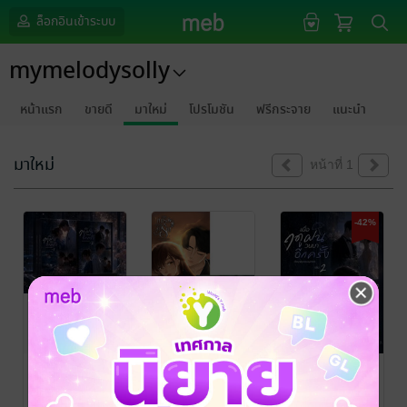
ล็อกอินเข้าระบบ
mymelodysolly
หน้าแรก
ขายดี
มาใหม่
โปรโมชัน
ฟรีกระจาย
แนะนำ
มาใหม่
หน้าที่ 1
-42%
SET เมื่อฤดูฝน
SET ตัวพ่อตัว
เมื่อฤดูฝนวนมา
วนมาอีกครั้ง
แม่สายแบด
อีกครั้ง เล่ม 2
(จบ)
mymelody2506
/
Mymelody2506
/
Mymelody2506
/