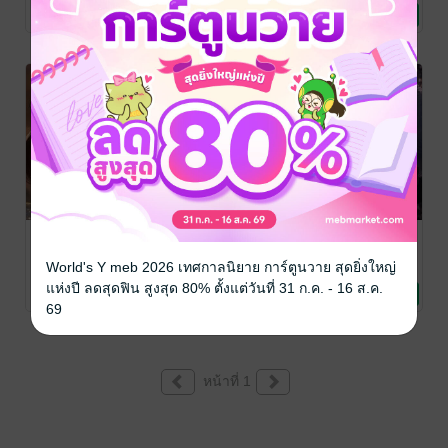
mymelodysolly
พารานอร์มอล
mymelodysolly
นิยายโรมานซ์
mymelodysolly
พารานอร์มอล
No Rating
No Rating
1 Rating
โรมานซ์
โรมานซ์
นายบำเรอของ
แสร้งร้ายพ่าย
เมื่อฤดูฝนวนมา
ยัยตัวร้าย
รัก(นายหมาป่า
อีกครั้ง เล่ม 1
World's Y meb 2026 เทศกาลนิยาย การ์ตูนวาย สุดยิ่งใหญ่
ราฟาเอล)
Mymelody2506
/
Mymelody2506
/
mymelody2506
/
mymelodysolly
นิยายโรมานซ์
mymelodysolly
นิยายโรมานซ์
mymelodysolly
พารานอร์มอล
แห่งปี ลดสุดฟิน สูงสุด 80% ตั้งแต่วันที่ 31 ก.ค. - 16 ส.ค.
2 Rating
2 Rating
3 Rating
โรมานซ์
69
หน้าที่ 1