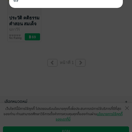
69
ประวัติ คติธรรม
คำสอน สมเด็จ
โตฯ
ปภาวีร์
ชีวประวัติ
No Rating
หน้าที่ 1
เลือกหมวดหมู่
+
เว็บไซต์นี้มีการใช้คุกกี้ โปรดยอมรับนโยบายคุกกี้เพื่อประสบการณ์การใช้บริการที่ดีที่สุด
บริการช่วยเหลือ
+
ของท่าน ท่านสามารถศึกษาวิธีการตั้งค่าการควบคุมคุกกี้ของท่านผ่าน
นโยบายการใช้คุกกี้
ของเราที่นี่
เกี่ยวกับเรา
+
ตกลง