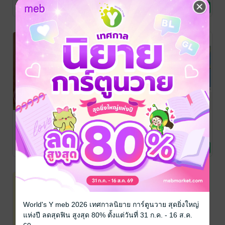
ท่องเที่ยว
ชีวประวัติ
1 Rating
No Rating
No Rating
อนุสรณ์งานออก
ครั้งหนึ่งในชีวิต
เที่ยวเมืองจีน
เมรุพิธี
จะต้องไป
แล้วได้อะไร
พระราชทาน
กัมพูชา
กองบรรณาธิการ ป
นายต้องการ
/ ปภา
นายต้องการ
/ ปภา
ภาวีร์
ธรรมะ/ปรัชญา
/ ปภาวีร์
วีร์
ท่องเที่ยว
วีร์
ท่องเที่ยว
เพลิงสรีระ
No Rating
No Rating
No Rating
สังขารพระ
ภาวนาวิศาลเถร
(หลวงปู่บุญมี
โชติปาโล)
World's Y meb 2026 เทศกาลนิยาย การ์ตูนวาย สุดยิ่งใหญ่
แห่งปี ลดสุดฟิน สูงสุด 80% ตั้งแต่วันที่ 31 ก.ค. - 16 ส.ค.