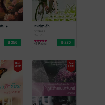
ล่ม ๑
ลมซ่อนรัก
นราเกตต์
นิยายรัก
43 Rating