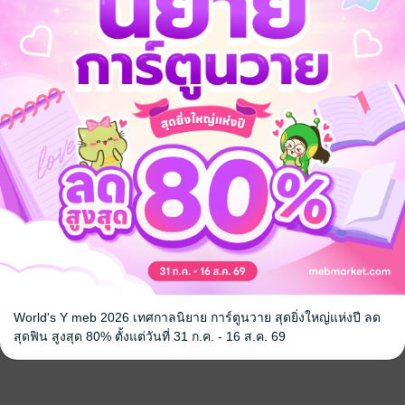
อง ChatGPT:
เทคนิคการ Hack ชีวิต เพื่อ
Joomla & SE
อสารและการ
ประสบความสำเร็จ
ไซด์ ง่ายนิด
้
ย ชมประคต
ธงชัย ชมประคต
ธงชัย ชมประค
เทคโนโลยี
การบริหารงานบุคคล
คอมพิวเตอร์
No Rating
No Rating
หน้าที่ 1
World's Y meb 2026 เทศกาลนิยาย การ์ตูนวาย สุดยิ่งใหญ่แห่งปี ลด
สุดฟิน สูงสุด 80% ตั้งแต่วันที่ 31 ก.ค. - 16 ส.ค. 69