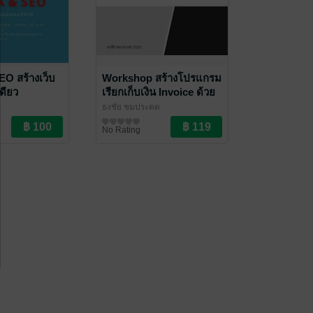
O สร้างเว็บ
Workshop สร้างโปรแกรม
เดียว
เรียกเก็บเงิน Invoice ด้วย
MS ACCESS
ต
ธงชัย ชมประคต
คอมพิวเตอร์
No Rating