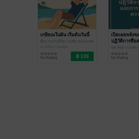
เกษียณในฝัน เริ่มต้นวันนี้
เปิดเผยพลังข
ปฏิวัติการสื่
พี่เอ ประกันชีวิต
/ ธงชัย ชมประคต
แบ่งปันความรู
การเงินการลงทุน
นพ กันยา
/ ธงชั
วิทยาศาสตร์และ
No Rating
No Rating