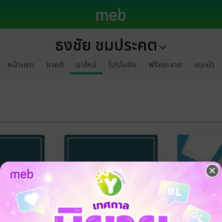
ธงชัย ชมประคต
หน้าแรก
ขายดี
มาใหม่
โปรโมชัน
ฟรีกระจาย
แนะนำ