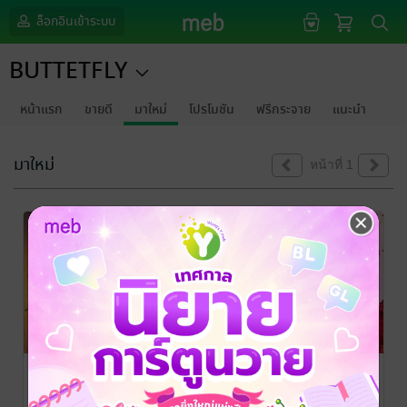
ล็อกอินเข้าระบบ
BUTTETFLY
หน้าแรก
ขายดี
มาใหม่
โปรโมชัน
ฟรีกระจาย
แนะนำ
มาใหม่
หน้าที่ 1
โลกเธอ your
วาดรักด้วย
เพียงเธอคนนี้
world my
หัวใจ pic of
He's my
world
you [ตอนเดียว
puppy love
พราวด์ชมพู
/
พราวด์ชมพู
/
พราวด์ชมพู
/