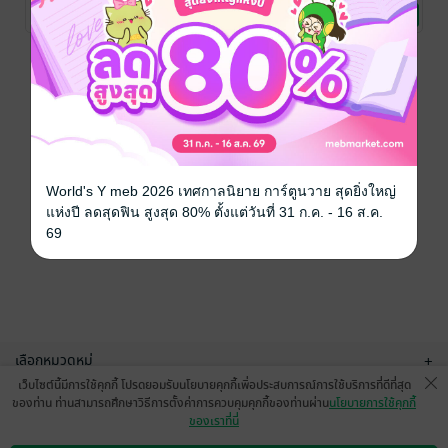
BUTTETFLY
นิยายวาย Boy
BUTTETFLY
นิยายรัก
BUTTETFLY
นิยายโรมานซ์
จบ]
No Rating
No Rating
No Rating
Love / Yaoi
หน้าที่ 1
World's Y meb 2026 เทศกาลนิยาย การ์ตูนวาย สุดยิ่งใหญ่
แห่งปี ลดสุดฟิน สูงสุด 80% ตั้งแต่วันที่ 31 ก.ค. - 16 ส.ค.
69
เลือกหมวดหมู่
+
เว็บไซต์นี้มีการใช้คุกกี้ โปรดยอมรับนโยบายคุกกี้เพื่อประสบการณ์การใช้บริการที่ดีที่สุด
บริการช่วยเหลือ
+
ของท่าน ท่านสามารถศึกษาวิธีการตั้งค่าการควบคุมคุกกี้ของท่านผ่าน
นโยบายการใช้คุกกี้
ของเราที่นี่
เกี่ยวกับเรา
+