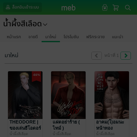
ล็อกอินเข้าระบบ
น้ำผึ้งสีเลือด
หน้าแรก
ขายดี
มาใหม่
โปรโมชัน
ฟรีกระจาย
แนะนำ
มาใหม่
หน้าที่ 1
-66%
THEODORE |
แฝดอย่าร้าย (
อาคม(โ)อมนะ
ของเล่นธีโอดอร์
ไทม์ )
หน้าทอง
น้ำผึ้งสีเลือด
น้ำผึ้งสีเลือด
น้ำผึ้งสีเลือด