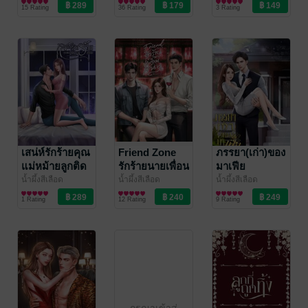
นิยายรัก
น้ำผึ้งสีเลือด
นิยายวาย Boy
/ น้ำผึ้ง
15 Rating
36 Rating
3 Rating
สีเลือด
Love / Yaoi
เสน่ห์รักร้ายคุณ
Friend Zone
ภรรยา(เก่า)ของ
แม่หม้ายลูกติด
รักร้ายนายเพื่อน
มาเฟีย
สนิท
น้ำผึ้งสีเลือด
น้ำผึ้งสีเลือด
น้ำผึ้งสีเลือด
นิยายรัก
นิยายโรมานซ์
นิยายรัก
1 Rating
12 Rating
9 Rating
กรุณาเข้าสู่