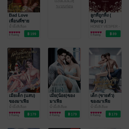
ระบบก่อน
Bad Love
ลูกที่ถูกทิ้ง (
เพื่อนพี่ชาย
Mpreg )
น้ำผึ้งสีเลือด
HONEY VESPER -
นิยายโรมานซ์
น้ำผึ้งสีเลือด
นิยายวาย Boy
/ น้ำผึ้ง
8 Rating
5 Rating
สีเลือด
Love / Yaoi
เมียเด็ก (แสบ)
เมีย(น้อย)ของ
เด็ก (ขายตัว)
ของมาเฟีย
มาเฟีย
ของมาเฟีย
น้ำผึ้งสีเลือด
น้ำผึ้งสีเลือด
น้ำผึ้งสีเลือด
นิยายรักวัยรุ่น
นิยายรัก
นิยายโรมานซ์
3 Rating
4 Rating
9 Rating