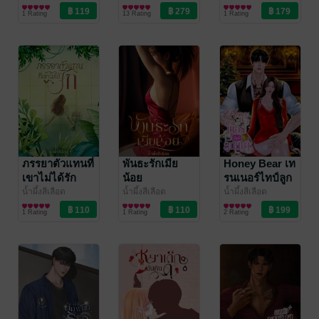
นิยายโรมานซ์
นิยายรักวัยรุ่น
นิยายโรมานซ์
1 Rating
13 Rating
1 Rating
ภรรยาตัวแทนที่
พันธะรักเมีย
Honey Bear เท
เขาไม่ได้รัก
น้อย
รนเนอร์ไทป์ลูก
หมา
น้ำผึ้งสีเลือด
น้ำผึ้งสีเลือด
น้ำผึ้งสีเลือด
นิยายชีวิต/ดรามา
นิยายชีวิต/ดรามา
นิยายโรมานซ์
1 Rating
1 Rating
2 Rating