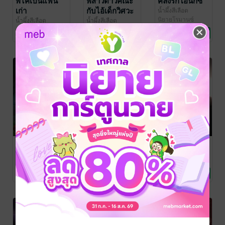
พี่ไคเป็นแฟน
พี่สาวดาวคณะ
คลั่งรักโอนิกซ์
เก่า
กับไอ้เด็กวิศวะ
น้ำผึ้งสีเลือด
นิยายโรมานซ์
ข้างบ้าน
น้ำผึ้งสีเลือด
น้ำผึ้งสีเลือด
นิยายรัก
นิยายโรมานซ์
2 Rating
3 Rating
20 Rating
ลงทัณฑ์
พ่ายพ่อหมอสมิง
ในฐานะเมียน้อย
รัก(สิงห์)ร้าย
น้ำผึ้งสีเลือด
น้ำผึ้งสีเลือด
นิยายรัก
นิยายรัก
น้ำผึ้งสีเลือด
นิยายโรมานซ์
9 Rating
24 Rating
3 Rating