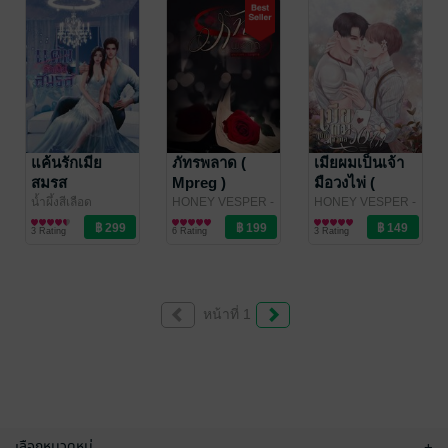
แค้นรักเมีย
ภัทรพลาด (
เมียผมเป็นเจ้า
สมรส
Mpreg )
มือวงไพ่ (
Mpreg )
น้ำผึ้งสีเลือด
HONEY VESPER -
HONEY VESPER -
นิยายโรมานซ์
น้ำผึ้งสีเลือด
นิยายวาย Boy
/ น้ำผึ้ง
น้ำผึ้งสีเลือด
นิยายวาย Boy
/ น้ำผึ้ง
3 Rating
6 Rating
3 Rating
สีเลือด
Love / Yaoi
สีเลือด
Love / Yaoi
หน้าที่ 1
เลือกหมวดหมู่