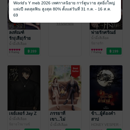
World's Y meb 2026 เทศกาลนิยาย การ์ตูนวาย สุดยิ่งใหญ่
แห่งปี ลดสุดฟิน สูงสุด 80% ตั้งแต่วันที่ 31 ก.ค. - 16 ส.ค.
69
กรุณาเข้าสู่
ระบบก่อน
ลงทัณฑ์
พ่ายรักศรัณย์
รัก(เสือ)ร้าย
น้ำผึ้งสีเลือด
นิยายรัก
น้ำผึ้งสีเลือด
นิยายโรมานซ์
8 Rating
7 Rating
เจย์เลอร์ Jay Z
ภรรยาที่
ข้า...ผู้ต้องคำ
เขา...ไม่
สาป
น้ำผึ้งสีเลือด
นิยายโรมานซ์
ต้องการ
น้ำผึ้งสีเลือด
HONEY VESPER -