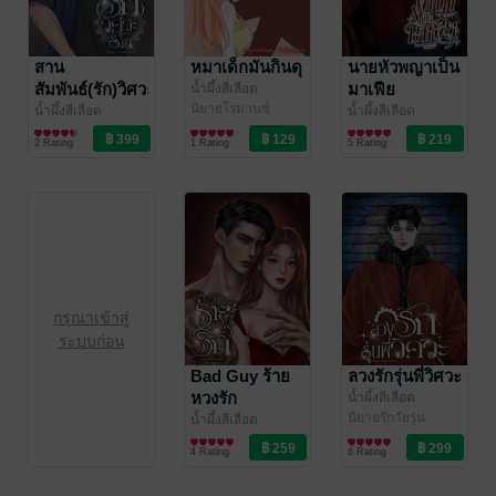
สาน
หมาเด็กมันกินดุ
นายหัวพญาเป็น
สัมพันธ์(รัก)วิศวะ
มาเฟีย
น้ำผึ้งสีเลือด
นิยายโรมานซ์
ร้าย
น้ำผึ้งสีเลือด
น้ำผึ้งสีเลือด
นิยายรัก
นิยายโรมานซ์
2 Rating
1 Rating
5 Rating
กรุณาเข้าสู่
ระบบก่อน
Bad Guy ร้าย
ลวงรักรุ่นพี่วิศวะ
หวงรัก
น้ำผึ้งสีเลือด
นิยายรักวัยรุ่น
น้ำผึ้งสีเลือด
นิยายรัก
4 Rating
6 Rating