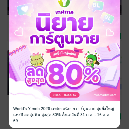
Moon River :
แต่งกับผียังดี
วิรัลพัทธ์ (Even
ที่ซึ่งดวงใจได้
กว่านาย
Fools Fall in
บรรจบ
Love)
เอื้องอลิน
/ สำนัก เม
เอื้องอลิน
/ สำนัก เม
เอื้องอลิน
/ สำนัก เม
พหมี พิมพ์
นิยายรัก
พหมี พิมพ์
นิยายรัก
พหมี พิมพ์
นิยายรัก
63 Rating
10 Rating
48 Rating
โอ้ใจเอย
เพียงรอยใจ
วาดรักในเรือน
ใจ (เรื่องสั้นตอน
เอื้องอลิน
/ สำนัก เม
เอื้องอลิน
/ สำนัก เม
World's Y meb 2026 เทศกาลนิยาย การ์ตูนวาย สุดยิ่งใหญ่
พหมี พิมพ์
นิยายรัก
พหมี พิมพ์
นิยายรัก
พิเศษ)
เอื้องอลิน
/ สำนัก เม
พหมี พิมพ์
นิยายรัก
แห่งปี ลดสุดฟิน สูงสุด 80% ตั้งแต่วันที่ 31 ก.ค. - 16 ส.ค.
157 Rating
31 Rating
13 Rating
69