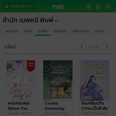
ล็อกอินเข้าระบบ
สำนัก เมพหมี พิมพ์
หน้าแรก
ขายดี
มาใหม่
โปรโมชัน
ฟรีกระจาย
แนะนำ
มาใหม่
หน้าที่ 1
ครองของคุณ
Cordial
ฉันเหนื่อยเกิน
Whom You
Distancing:
กว่าจะเป็นลิ่วล้อ
Belong To
โลกเหวี่ยงเรา
ตัวร้ายแล้วล่ะ
เอื้องอลิน
/ สำนัก เม
เอื้องอลิน
/ สำนัก เม
เมพหมี
/ สำนัก เมพ