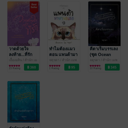
วาดด้วยใจ
ทำไมต้องแมว
คีตาเริ่มบรรเลง
ลงท้าย...ที่รัก
ตอน แพนด้ามา
(ชุด Ocean
หานะเธอ I
Serenade)
เอื้องอลิน
/ สำนัก เม
จตุรดา
/ สำนัก เมพ
จตุรดา
/ สำนัก เมพ
พหมี พิมพ์
นิยายรัก
หมี พิมพ์
หนังสือเด็กปฐมวัย /
หมี พิมพ์
นิยายแฟนตาซี
23 Rating
1 Rating
10 Rating
นิทานภาพ