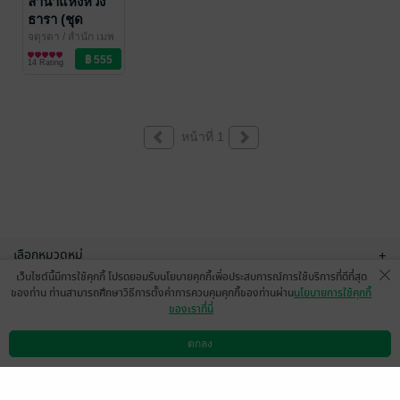
ลำนำแห่งห้วง
ธารา (ชุด
Ocean
จตุรดา
/ สำนัก เมพ
หมี พิมพ์
นิยายแฟนตาซี
Serenade)
14 Rating
หน้าที่ 1
เลือกหมวดหมู่
+
เว็บไซต์นี้มีการใช้คุกกี้ โปรดยอมรับนโยบายคุกกี้เพื่อประสบการณ์การใช้บริการที่ดีที่สุด
บริการช่วยเหลือ
+
ของท่าน ท่านสามารถศึกษาวิธีการตั้งค่าการควบคุมคุกกี้ของท่านผ่าน
นโยบายการใช้คุกกี้
ของเราที่นี่
เกี่ยวกับเรา
+
ตกลง
ดาวน์โหลดแอป
วิธีการใช้งาน
ติดต่อเรา
กลุ่มธุรกิจในเครือ
+