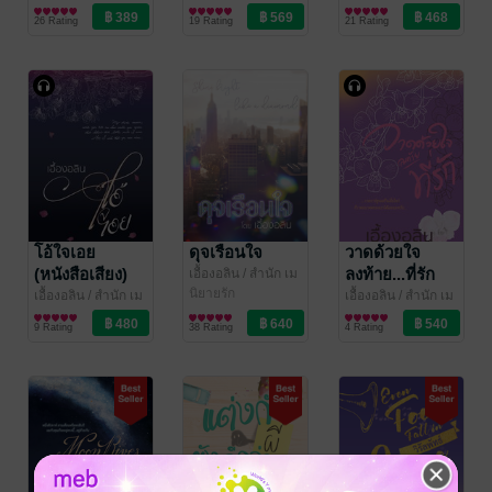
พหมี พิมพ์
นิยายโรมานซ์
พหมี พิมพ์
นิยายรัก
หมี พิมพ์
นิยายแฟนตาซี
เป็นเฮาส์เมต
#น้องเหน่ยละ
26 Rating
19 Rating
21 Rating
โอ้ใจเอย
ดุจเรือนใจ
วาดด้วยใจ
(หนังสือเสียง)
ลงท้าย...ที่รัก
เอื้องอลิน
/ สำนัก เม
พหมี พิมพ์
นิยายรัก
(หนังสือเสียง)
เอื้องอลิน
/ สำนัก เม
เอื้องอลิน
/ สำนัก เม
พหมี พิมพ์
นิยายรัก
พหมี พิมพ์
นิยายรัก
9 Rating
38 Rating
4 Rating