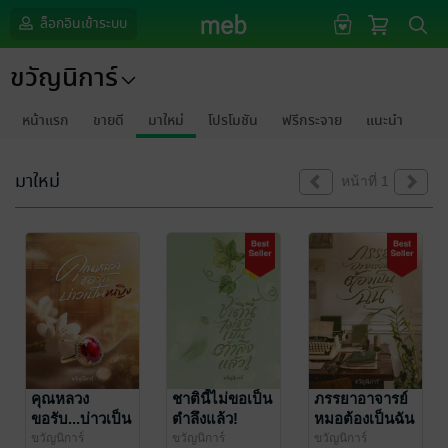
ล็อกอินเข้าระบบ
ขวัญนิการ์
หน้าแรก
ขายดี
มาใหม่
โปรโมชัน
ฟรีกระจาย
แนะนำ
มาใหม่
หน้าที่ 1
คุณหลวง
ชาตินี้ไม่ขอเป็น
ภรรยาอาจารย์
ขอรับ...บ่าวเป็น
ตำลึงแล้ว!
หมอต้องเป็นฉัน
หญิง
ขวัญนิการ์
ขวัญนิการ์
ขวัญนิการ์