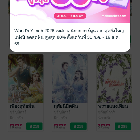
ผู้ดี๊...ผู้ดี
หากนางร้ายจะ
รุ่งทิวาดารา
มีรัก
พราย
ขวัญนิการ์
World's Y meb 2026 เทศกาลนิยาย การ์ตูนวาย สุดยิ่งใหญ่
นิยายรัก
ขวัญนิการ์
ขวัญนิการ์
นิยายรัก
นิยายรัก
แห่งปี ลดสุดฟิน สูงสุด 80% ตั้งแต่วันที่ 31 ก.ค. - 16 ส.ค.
28 Rating
8 Rating
22 Rating
69
เพียงฤทัยมั่น
ฤทัยนิมิตฝัน
พรายแสงเทียน
ขวัญนิการ์
ขวัญนิการ์
ขวัญนิการ์
นิยายรัก
นิยายรัก
นิยายรัก
3 Rating
3 Rating
5 Rating