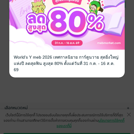
/ Dr.Oh Ayusakorn
จิตวิทยา
/ Dr.Oh Ayusakorn
จิตวิทยา
/ Dr.Oh Ayusakorn
จิตวิทยา
รุนแรงใน
รักและศิลปะ
No Rating
No Rating
No Rating
ครอบครัว
การเยียวยาใจ
หน้าที่ 1
World's Y meb 2026 เทศกาลนิยาย การ์ตูนวาย สุดยิ่งใหญ่
แห่งปี ลดสุดฟิน สูงสุด 80% ตั้งแต่วันที่ 31 ก.ค. - 16 ส.ค.
69
เลือกหมวดหมู่
+
เว็บไซต์นี้มีการใช้คุกกี้ โปรดยอมรับนโยบายคุกกี้เพื่อประสบการณ์การใช้บริการที่ดีที่สุด
บริการช่วยเหลือ
+
ของท่าน ท่านสามารถศึกษาวิธีการตั้งค่าการควบคุมคุกกี้ของท่านผ่าน
นโยบายการใช้คุกกี้
ของเราที่นี่
เกี่ยวกับเรา
+