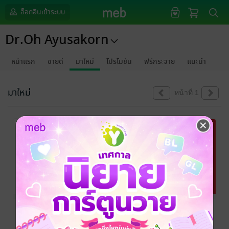
ล็อกอินเข้าระบบ
Dr.Oh Ayusakorn
หน้าแรก
ขายดี
มาใหม่
โปรโมชัน
ฟรีกระจาย
แนะนำ
มาใหม่
หน้าที่ 1
จิตวิทยาพุทธ
รักอย่างไรให้ใจ
จิตวิทยาความ
ศาสนากับ
ปล่อยวาง :
รัก
ปัญหาความ
จิตวิทยาความ
ดร.อยุษกร งามชาติ
ดร.อยุษกร งามชาติ
ดร.อยุษกร งามชาติ