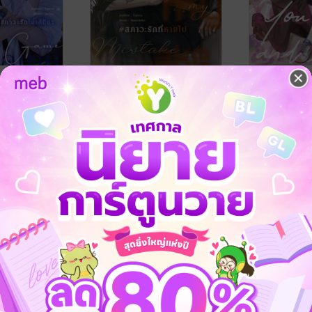
e Old Game
Ctrl+Z, Undo My
Ctrl+C, Jus
เสถียร
Mistakes #สภาวะรักที่หาย
#สภาวะรักไร
ไป | Omegaverse
Yanes
Yanes
ve / Yaoi
นิยายวาย Boy Love / Yaoi
นิยายวาย Boy L
4 Rating
No Rating
-34%