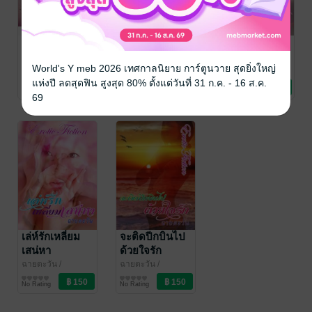
หวานไหวใย
ไร่รักเรือนตะวัน
กว่าจะรู้รสรัก
สวาท
ฉายตะวัน
/
ฉายตะวัน
/
World's Y meb 2026 เทศกาลนิยาย การ์ตูนวาย สุดยิ่งใหญ่
looksao_suay
นิยายโรมานซ์
looksao_suay
นิยายโรมานซ์
ฉายตะวัน
/
looksao_suay
นิยายโรมานซ์
แห่งปี ลดสุดฟิน สูงสุด 80% ตั้งแต่วันที่ 31 ก.ค. - 16 ส.ค.
No Rating
5 Rating
1 Rating
69
เล่ห์รักเหลี่ยม
จะติดปีกบินไป
เสน่หา
ด้วยใจรัก
ฉายตะวัน
/
ฉายตะวัน
/
looksao_suay
นิยายโรมานซ์
looksao_suay
นิยายโรมานซ์
No Rating
No Rating