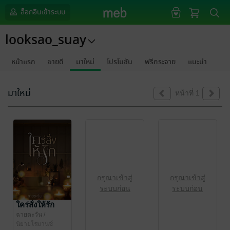
ล็อกอินเข้าระบบ
looksao_suay
หน้าแรก
ขายดี
มาใหม่
โปรโมชัน
ฟรีกระจาย
แนะนำ
มาใหม่
หน้าที่ 1
กรุณาเข้าสู่
กรุณาเข้าสู่
ระบบก่อน
ระบบก่อน
ใคร่สั่งให้รัก
ฉายตะวัน
/
looksao_suay
นิยายโรมานซ์