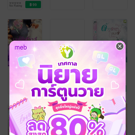
No Rating
กรุณาเข้าสู่
ระบบก่อน
เล่ห์พิศวาส
ด้วยรักฤาเสน่หา
ฉายตะวัน
/
ฉายตะวัน
/
looksao_suay
นิยายโรมานซ์
looksao_suay
นิยายโรมานซ์
1 Rating
2 Rating