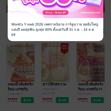
ฉ่ำรักมิรันตี เล่ม
ฉ่ำรักมิรันตี เล่ม
ฉ่ำรักอรอลิน
2
1
กระต่ายสาว
World's Y meb 2026 เทศกาลนิยาย การ์ตูนวาย สุดยิ่งใหญ่
นิยาย Girl
กระต่ายสาว
กระต่ายสาว
Love/Yuri
นิยาย Girl
นิยาย Girl
แห่งปี ลดสุดฟิน สูงสุด 80% ตั้งแต่วันที่ 31 ก.ค. - 16 ส.ค.
12 Rating
9 Rating
9 Rating
Love/Yuri
Love/Yuri
69
เพลงนิ้วสัมผัสรัก
สาวใช้รสหวาน
เพลงนิ้วสัมผัสรัก
ร้อน เกรซกับ
ร้อน เกรซกับวา
กระต่ายสาว
นิยาย Girl
โรส
รีนิธ
กระต่ายสาว
กระต่ายสาว
Love/Yuri
นิยาย Girl
นิยาย Girl
11 Rating
18 Rating
13 Rating
Love/Yuri
Love/Yuri