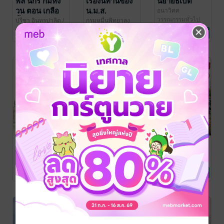
พล นิกร กิมหง
เรื่องนิทานของ
นิยายธิเบต
วน ตอน เกลือ
น.ม.ส.
อนาวิศศ
วรรณกรรมทั่วไป
จิ้มเกลือ
ปรีชา อินทรปาลิต
/
กรมหมื่นพิทยาลง
อนาวิศศ
วรรณกรรมทั่วไป
กรณ์
รวมเรื่องสั้น
/ อนาวิศศ
No Rating
No Rating
No Rating
เรื่องสั้นจาก
ความจริงเป็นสิ่ง
กลซ้อนกล
ลอนดอน
ไม่ตาย
ป อินทรปาลิต
/ อนา
วิศศ
วรรณกรรมทั่วไป
อนาวิศศ
อนาวิศศ
รวมเรื่องสั้น
วรรณกรรมทั่วไป
No Rating
No Rating
No Rating