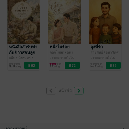
หนังสือสำรับทำ
หนึ่งในร้อย
ลุงที่รัก
กับข้าวสอนลูก
ดอกไม้สด
/ อนา
สายทิพย์
/ อนาวิศศ
วิศศ
วรรณกรรมทั่วไป
วรรณกรรมทั่วไป
หลาน ขนม ของ
กลีบ มหิธร
/ อนา
วิศศ
ความรู้ทั่วไป
ว่าง
No Rating
2 Rating
No Rating
หน้าที่ 1
เลือกหมวดหมู่