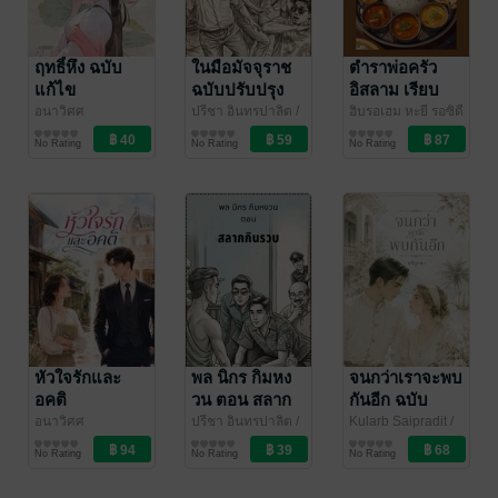
ฤทธิ์หึง ฉบับ
ในมือมัจจุราช
ตำราพ่อครัว
แก้ไข
ฉบับปรับปรุง
อิสลาม เรียบ
เรียงใหม่
อนาวิศศ
ปรีชา อินทรปาลิต
/
ฮิบรอเฮม หะยี รอซิดี
วรรณกรรมทั่วไป
อนาวิศศ
วรรณกรรมทั่วไป
บินตวน
การประกอบอาหาร
/ อนาวิศศ
No Rating
No Rating
No Rating
หัวใจรักและ
พล นิกร กิมหง
จนกว่าเราจะพบ
อคติ
วน ตอน สลาก
กันอีก ฉบับ
กินรวบ ฉบับ
ปรับปรุง
อนาวิศศ
ปรีชา อินทรปาลิต
/
Kularb Saipradit
/
วรรณกรรมทั่วไป
อนาวิศศ
วรรณกรรมทั่วไป
อนาวิศศ
วรรณกรรมทั่วไป
ปรับปรุง
No Rating
No Rating
No Rating