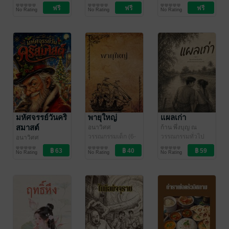
ญาณสัมปันโน
ธรรมะ/ปรัชญา
/ อ
อนาวิศศ
วรรณกรรมทั่วไป
No Rating
No Rating
No Rating
นาวิศศ
มหัศจรรย์วันคริ
พายุใหญ่
แผลเก่า
สมาสต์
อนาวิศศ
ก้าน พึ่งบุญ ณ
วรรณกรรมเด็ก (6-
อยุธยา
วรรณกรรมทั่วไป
/ อนาวิศศ
อนาวิศศ
12 ปี)
วรรณกรรมทั่วไป
No Rating
No Rating
No Rating