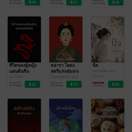
ความรู้ทั่วไป
No Rating
No Rating
No Rating
ชีวิตของผู้หญิง
คลารา โฮตง
นิจ
แผ่นดินจีน
สตรีแห่งฮ่องกง
ดอกไม้สด
/ อนา
วิศศ
นิยายรัก
อนาวิศศ
ClarHotong
/ อนา
ประวัติศาสตร์
วิศศ
ประวัติศาสตร์
No Rating
No Rating
1 Rating