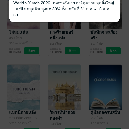
World's Y meb 2026 เทศกาลนิยาย การ์ตูนวาย สุดยิ่งใหญ่
แห่งปี ลดสุดฟิน สูงสุด 80% ตั้งแต่วันที่ 31 ก.ค. - 16 ส.ค.
69
ไม่สมแค้น
นางร้ายเบอร์
บันทึกจากเรื่อง
หนึ่งแห่ง
จริง
อนาวิศศ
วรรณกรรมทั่วไป
พระนคร
อนาวิศศ
อนาวิศศ
วรรณกรรมทั่วไป
ความรู้ทั่วไป
No Rating
No Rating
No Rating
แปดปีภายหลัง
วิหารที่ทำด้วย
คู่มือถอดรหัสฝัน
ทองคำ
หลวงวิจิตรวาทการ
อนาวิศศ
/ อนาวิศศ
วรรณกรรมทั่วไป
ความรู้ทั่วไป
อนาวิศศ