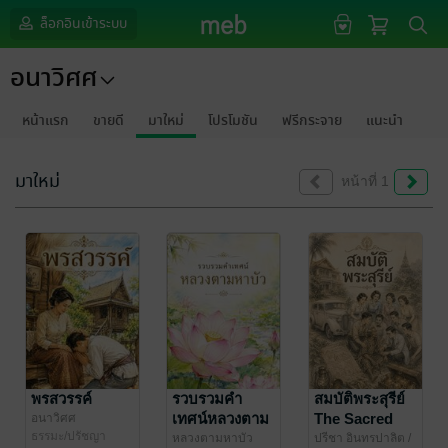
ล็อกอินเข้าระบบ
อนาวิศศ
หน้าแรก
ขายดี
มาใหม่
โปรโมชัน
ฟรีกระจาย
แนะนำ
มาใหม่
หน้าที่ 1
พรสวรรค์
รวบรวมคำ
สมบัติพระสุรีย์
เทศน์หลวงตาม
The Sacred
อนาวิศศ
ธรรมะ/ปรัชญา
หาบัว
Treasure
หลวงตามหาบัว
ปรีชา อินทรปาลิต
/