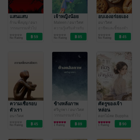
แสนแสบ
เจ้าหญิงน้อย
อบเองอร่อยเอง
ก้าน พึ่งบุญ
/ อนา
Maleen
/ อนาวิศศ
อนาวิศศ
วิศศ
วรรณกรรมทั่วไป
ความรู้เสริมสำหรับ
อาชีพและชี้ช่องทำ
เด็กและเยาวชน
กิน
No Rating
No Rating
No Rating
ความเชื่อรอบ
ข้างหลังภาพ
ศัตรูของเจ้า
ตัวเรา
หล่อน
ศรีบูรพา
/ อนาวิศศ
วรรณกรรมทั่วไป
อนาวิศศ
ดอกไม้สด Buppha
ความรู้ทั่วไป
Nimmanhaeminn
นิยายรัก
/
No Rating
1 Rating
1 Rating
อนาวิศศ