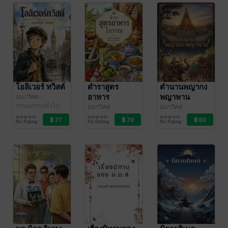
โอลิเวอร์ ทวิสต์
ตำราสูตร
ตำนานพญากง
อาหาร
พญาพาน
อนาวิศศ
วรรณกรรมทั่วไป
อนาวิศศ
อนาวิศศ
การประกอบอาหาร
วรรณกรรมคลาสสิก/
No Rating
No Rating
No Rating
วรรณคดีไทย