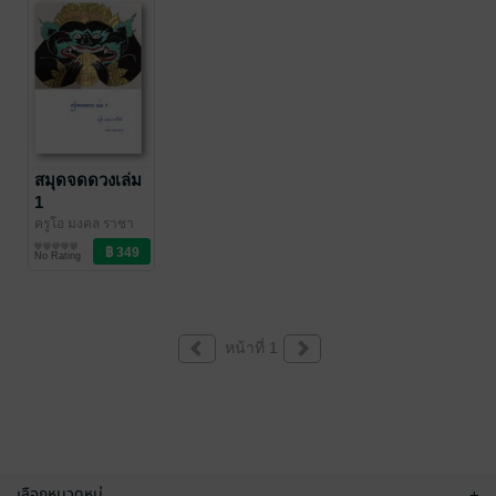
สมุดจดดวงเล่ม
1
ครูโอ มงคล ราชา
โชค
ดวงพยากรณ์/ฮวง
/ บุษกรจันทร์
No Rating
จุ้ย/โหราศาสตร์
หน้าที่ 1
เลือกหมวดหมู่