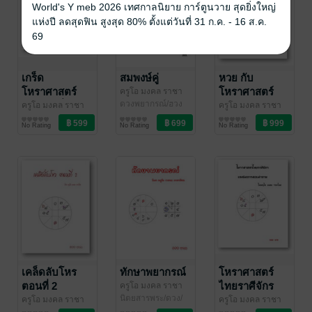
World's Y meb 2026 เทศกาลนิยาย การ์ตูนวาย สุดยิ่งใหญ่
แห่งปี ลดสุดฟิน สูงสุด 80% ตั้งแต่วันที่ 31 ก.ค. - 16 ส.ค.
69
เกร็ด
สมพงษ์คู่
หวย กับ
โหราศาสตร์
โหราศาสตร์
ครูโอ มงคล ราชา
โชค
ดวงพยากรณ์/ฮวง
/ บุษกรจันทร์
ไทย ชุดที่ 1
ครูโอ มงคล ราชา
ครูโอ มงคล ราชา
จุ้ย/โหราศาสตร์
โชค
ดวงพยากรณ์/ฮวง
/ บุษกรจันทร์
โชค
ดวงพยากรณ์/ฮวง
/ บุษกรจันทร์
No Rating
No Rating
No Rating
จุ้ย/โหราศาสตร์
จุ้ย/โหราศาสตร์
เคล็ดลับโหร
ทักษาพยากรณ์
โหราศาสตร์
ตอนที่ 2
ไทยราศีจักร
ครูโอ มงคล ราชา
โชค
นิตยสารพระ/ดวง/
/ บุษกรจันทร์
เทคนิคการตอบ
ครูโอ มงคล ราชา
ครูโอ มงคล ราชา
โหราศาสตร์/เรื่อง