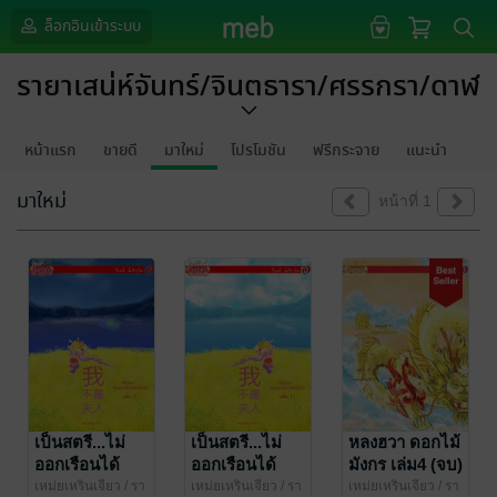
ล็อกอินเข้าระบบ
รายาเสน่ห์จันทร์/จินตธารา/ศรรกรา/ดาฬ
หน้าแรก
ขายดี
มาใหม่
โปรโมชัน
ฟรีกระจาย
แนะนำ
มาใหม่
หน้าที่ 1
เป็นสตรี...ไม่
เป็นสตรี...ไม่
หลงฮวา ดอกไม้
ออกเรือนได้
ออกเรือนได้
มังกร เล่ม4 (จบ)
หรือไม่! เล่ม2
หรือไม่! เล่ม1
เหม่ยเหรินเจียว
/ รา
เหม่ยเหรินเจียว
/ รา
เหม่ยเหรินเจียว
/ รา