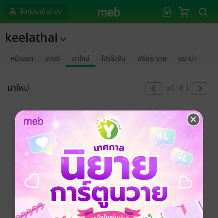
ล็อกอินเข้าระบบ
keelathai
หน้าแรก
ขายดี
มาใหม่
โปรโมชัน
ฟรีกระจาย
แนะนำ
มาใหม่
หน้าที่ 1
กีฬาไทย vol.1
กีฬาไทย
/ keelathai
นิตยสารกีฬา