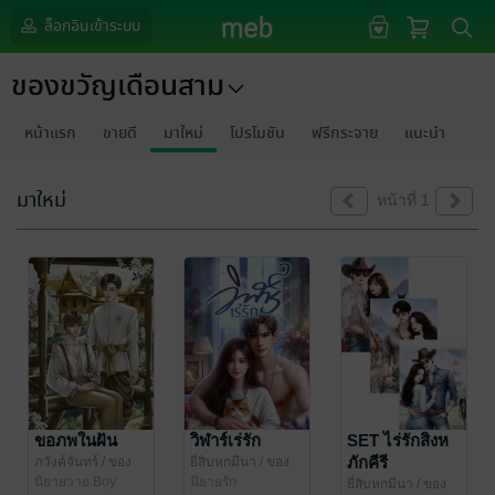
ล็อกอินเข้าระบบ
ของขวัญเดือนสาม
หน้าแรก
ขายดี
มาใหม่
โปรโมชัน
ฟรีกระจาย
แนะนำ
มาใหม่
หน้าที่ 1
ขอภพในฝัน
วิฬาร์เร่รัก
SET ไร่รักสิงห
ภักคีรี
ภวังค์จันทร์
/ ของ
ยี่สิบหกมีนา
/ ของ
ขวัญเดือนสาม
นิยายวาย Boy
ขวัญเดือนสาม
นิยายรัก
ยี่สิบหกมีนา
/ ของ