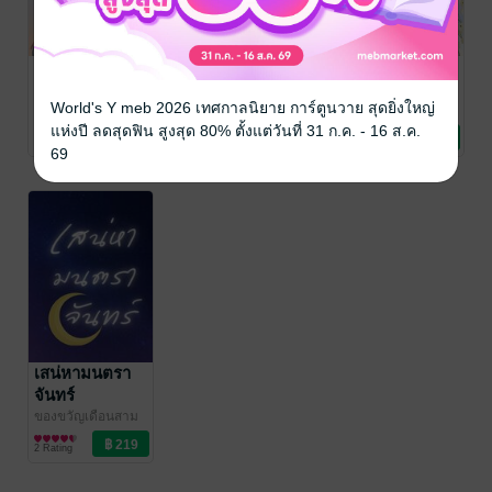
กรุณาเข้าสู่
ระบบก่อน
รักนี้ที่โคกน้ำ
ฉันคือนางร้าย
เกลี้ยง
ในนิยายที่ตัวเอง
World's Y meb 2026 เทศกาลนิยาย การ์ตูนวาย สุดยิ่งใหญ่
เขียน
ของขวัญเดือนสาม
ของขวัญเดือนสาม
นิยายรัก
นิยายรัก
แห่งปี ลดสุดฟิน สูงสุด 80% ตั้งแต่วันที่ 31 ก.ค. - 16 ส.ค.
1 Rating
1 Rating
69
เสน่หามนตรา
จันทร์
ของขวัญเดือนสาม
นิยายรัก
2 Rating