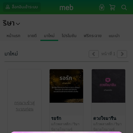
ล็อกอินเข้าระบบ
ริษา
หน้าแรก
ขายดี
มาใหม่
โปรโมชัน
ฟรีกระจาย
แนะนำ
มาใหม่
หน้าที่ 1
กรุณาเข้าสู่
ระบบก่อน
รอรัก
ดวงใจมารีน
แก้วพลาสติก
/ ริษา
แก้วพลาสติก
/ ริษา
นิยายโรมานซ์
นิยายโรมานซ์