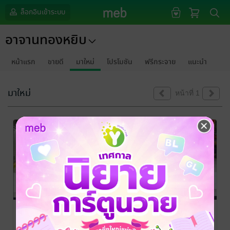
ล็อกอินเข้าระบบ
อาจานทองหยิบ
หน้าแรก
ขายดี
มาใหม่
โปรโมชัน
ฟรีกระจาย
แนะนำ
มาใหม่
หน้าที่ 1
Air
การปรับอากาศ
การปรับอากาศ
Conditioning
2
1
and
Nopparat Katkhaw
นพรัตน์ เกตุขาว
/
นพรัตน์ เกตุขาว
/