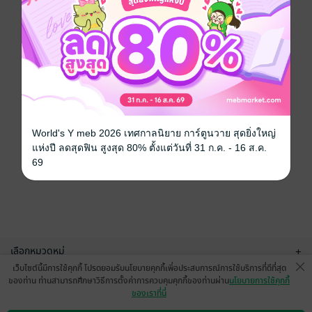
World's Y meb 2026 เทศกาลนิยาย การ์ตูนวาย สุดยิ่งใหญ่
แห่งปี ลดสุดฟิน สูงสุด 80% ตั้งแต่วันที่ 31 ก.ค. - 16 ส.ค.
69
เลือกหมวดหมู่
+
เว็บไซต์นี้มีการใช้คุกกี้ โปรดยอมรับนโยบายคุกกี้เพื่อประสบการณ์การใช้บริการที่ดีที่สุด
บริการช่วยเหลือ
+
ของท่าน ท่านสามารถศึกษาวิธีการตั้งค่าการควบคุมคุกกี้ของท่านผ่าน
นโยบายการใช้คุกกี้
ของเราที่นี่
เกี่ยวกับเรา
+