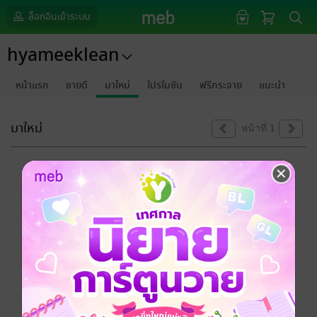
ล็อกอินเข้าระบบ
hyameeklean
หน้าแรก
ขายดี
มาใหม่
โปรโมชัน
ฟรีกระจาย
แนะนำ
มาใหม่
หน้าที่ 1
ขออภัยด้วยนะคะ
ไม่พบข้อมูลในหัวข้อที่คุณกำลังชมค่ะ