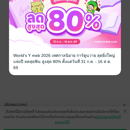
World's Y meb 2026 เทศกาลนิยาย การ์ตูนวาย สุดยิ่งใหญ่
แห่งปี ลดสุดฟิน สูงสุด 80% ตั้งแต่วันที่ 31 ก.ค. - 16 ส.ค.
69
เลือกหมวดหมู่
+
เว็บไซต์นี้มีการใช้คุกกี้ โปรดยอมรับนโยบายคุกกี้เพื่อประสบการณ์การใช้บริการที่ดีที่สุด
บริการช่วยเหลือ
+
ของท่าน ท่านสามารถศึกษาวิธีการตั้งค่าการควบคุมคุกกี้ของท่านผ่าน
นโยบายการใช้คุกกี้
ของเราที่นี่
เกี่ยวกับเรา
+