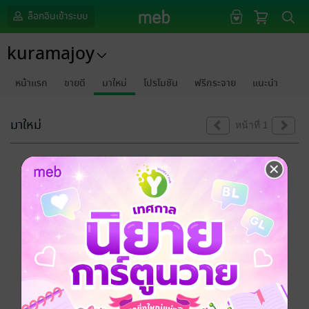
ล็อกอินเข้าระบบ
kuramajoy
หน้าแรก
ขายดี
มาใหม่
โปรโมชัน
ฟรีกระจาย
แนะนำ
มาใหม่
หน้าที่ 1
ขออภัยด้วยนะคะ
ไม่พบข้อมูลในหัวข้อที่คุณกำลังชมค่ะ