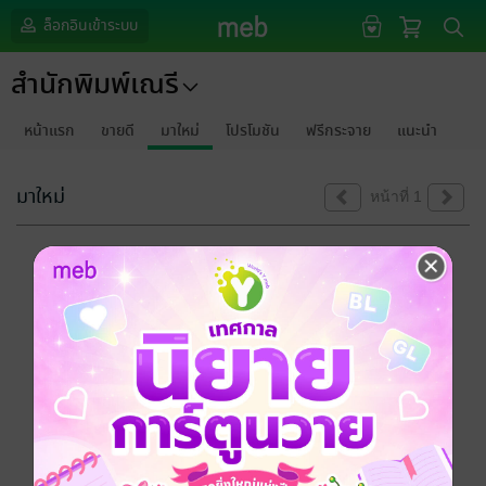
ล็อกอินเข้าระบบ
สำนักพิมพ์เณรี
หน้าแรก
ขายดี
มาใหม่
โปรโมชัน
ฟรีกระจาย
แนะนำ
มาใหม่
หน้าที่ 1
ขออภัยด้วยนะคะ
ไม่พบข้อมูลในหัวข้อที่คุณกำลังชมค่ะ