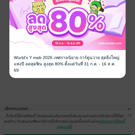
World's Y meb 2026 เทศกาลนิยาย การ์ตูนวาย สุดยิ่งใหญ่
แห่งปี ลดสุดฟิน สูงสุด 80% ตั้งแต่วันที่ 31 ก.ค. - 16 ส.ค.
69
เลือกหมวดหมู่
+
เว็บไซต์นี้มีการใช้คุกกี้ โปรดยอมรับนโยบายคุกกี้เพื่อประสบการณ์การใช้บริการที่ดีที่สุด
บริการช่วยเหลือ
+
ของท่าน ท่านสามารถศึกษาวิธีการตั้งค่าการควบคุมคุกกี้ของท่านผ่าน
นโยบายการใช้คุกกี้
ของเราที่นี่
เกี่ยวกับเรา
+