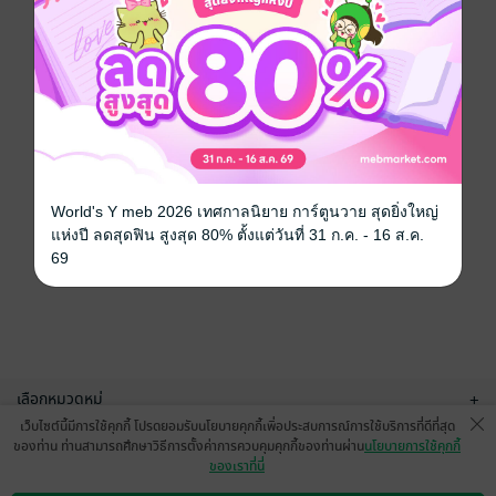
World's Y meb 2026 เทศกาลนิยาย การ์ตูนวาย สุดยิ่งใหญ่
แห่งปี ลดสุดฟิน สูงสุด 80% ตั้งแต่วันที่ 31 ก.ค. - 16 ส.ค.
69
เลือกหมวดหมู่
+
เว็บไซต์นี้มีการใช้คุกกี้ โปรดยอมรับนโยบายคุกกี้เพื่อประสบการณ์การใช้บริการที่ดีที่สุด
บริการช่วยเหลือ
+
ของท่าน ท่านสามารถศึกษาวิธีการตั้งค่าการควบคุมคุกกี้ของท่านผ่าน
นโยบายการใช้คุกกี้
ของเราที่นี่
เกี่ยวกับเรา
+