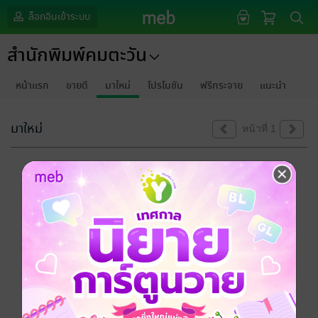
ล็อกอินเข้าระบบ
สำนักพิมพ์คมตะวัน
หน้าแรก
ขายดี
มาใหม่
โปรโมชัน
ฟรีกระจาย
แนะนำ
มาใหม่
หน้าที่ 1
ขออภัยด้วยนะคะ
ไม่พบข้อมูลในหัวข้อที่คุณกำลังชมค่ะ