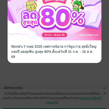
World's Y meb 2026 เทศกาลนิยาย การ์ตูนวาย สุดยิ่งใหญ่
แห่งปี ลดสุดฟิน สูงสุด 80% ตั้งแต่วันที่ 31 ก.ค. - 16 ส.ค.
69
เลือกหมวดหมู่
+
เว็บไซต์นี้มีการใช้คุกกี้ โปรดยอมรับนโยบายคุกกี้เพื่อประสบการณ์การใช้บริการที่ดีที่สุด
บริการช่วยเหลือ
+
ของท่าน ท่านสามารถศึกษาวิธีการตั้งค่าการควบคุมคุกกี้ของท่านผ่าน
นโยบายการใช้คุกกี้
ของเราที่นี่
เกี่ยวกับเรา
+