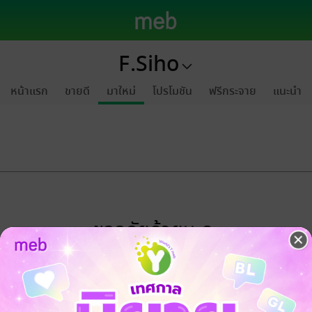
F.Siho
หน้าแรก
ขายดี
มาใหม่
โปรโมชัน
ฟรีกระจาย
แนะนำ
ขออภัยด้วยนะคะ
ไม่พบข้อมูลในหัวข้อที่คุณกำลังชมค่ะ