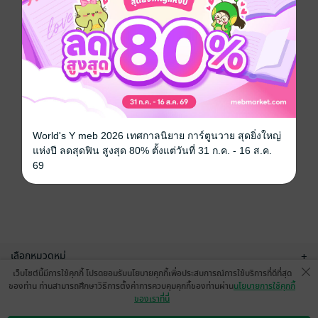
World's Y meb 2026 เทศกาลนิยาย การ์ตูนวาย สุดยิ่งใหญ่
แห่งปี ลดสุดฟิน สูงสุด 80% ตั้งแต่วันที่ 31 ก.ค. - 16 ส.ค.
69
เลือกหมวดหมู่
+
เว็บไซต์นี้มีการใช้คุกกี้ โปรดยอมรับนโยบายคุกกี้เพื่อประสบการณ์การใช้บริการที่ดีที่สุด
บริการช่วยเหลือ
+
ของท่าน ท่านสามารถศึกษาวิธีการตั้งค่าการควบคุมคุกกี้ของท่านผ่าน
นโยบายการใช้คุกกี้
ของเราที่นี่
เกี่ยวกับเรา
+