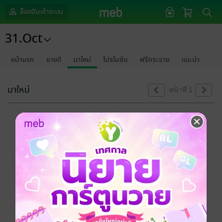
ล็อกอินเข้าระบบ
31.Oct
หน้าแรก
ขายดี
มาใหม่
โปรโมชัน
ฟรีกระจาย
แนะนำ
มาใหม่
หน้าที่ 1
ขออภัยด้วยนะคะ
ไม่พบข้อมูลในหัวข้อที่คุณกำลังชมค่ะ