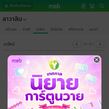
ล็อกอินเข้าระบบ
ลาวาลิน
หน้าแรก
ขายดี
มาใหม่
โปรโมชัน
ฟรีกระจาย
แนะนำ
มาใหม่
หน้าที่ 1
ขออภัยด้วยนะคะ
ไม่พบข้อมูลในหัวข้อที่คุณกำลังชมค่ะ