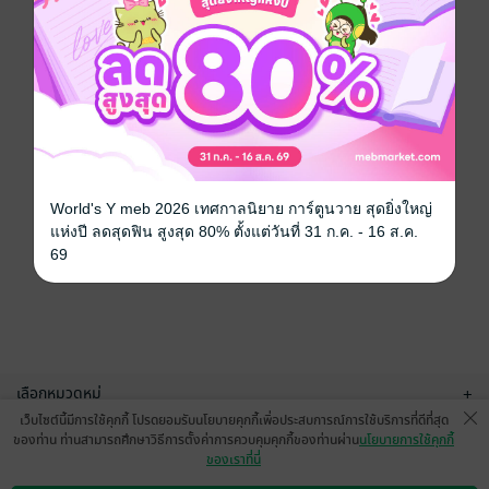
World's Y meb 2026 เทศกาลนิยาย การ์ตูนวาย สุดยิ่งใหญ่
แห่งปี ลดสุดฟิน สูงสุด 80% ตั้งแต่วันที่ 31 ก.ค. - 16 ส.ค.
69
เลือกหมวดหมู่
+
เว็บไซต์นี้มีการใช้คุกกี้ โปรดยอมรับนโยบายคุกกี้เพื่อประสบการณ์การใช้บริการที่ดีที่สุด
บริการช่วยเหลือ
+
ของท่าน ท่านสามารถศึกษาวิธีการตั้งค่าการควบคุมคุกกี้ของท่านผ่าน
นโยบายการใช้คุกกี้
ของเราที่นี่
เกี่ยวกับเรา
+