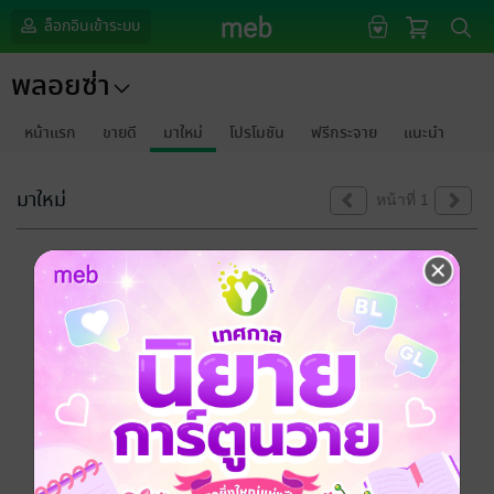
ล็อกอินเข้าระบบ
พลอยซ่า
หน้าแรก
ขายดี
มาใหม่
โปรโมชัน
ฟรีกระจาย
แนะนำ
มาใหม่
หน้าที่ 1
ขออภัยด้วยนะคะ
ไม่พบข้อมูลในหัวข้อที่คุณกำลังชมค่ะ