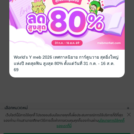
World's Y meb 2026 เทศกาลนิยาย การ์ตูนวาย สุดยิ่งใหญ่
แห่งปี ลดสุดฟิน สูงสุด 80% ตั้งแต่วันที่ 31 ก.ค. - 16 ส.ค.
69
เลือกหมวดหมู่
+
เว็บไซต์นี้มีการใช้คุกกี้ โปรดยอมรับนโยบายคุกกี้เพื่อประสบการณ์การใช้บริการที่ดีที่สุด
บริการช่วยเหลือ
+
ของท่าน ท่านสามารถศึกษาวิธีการตั้งค่าการควบคุมคุกกี้ของท่านผ่าน
นโยบายการใช้คุกกี้
ของเราที่นี่
เกี่ยวกับเรา
+