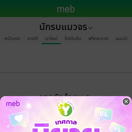
นักรบแมวจร
หน้าแรก
ขายดี
มาใหม่
โปรโมชัน
ฟรีกระจาย
แนะนำ
ขออภัยด้วยนะคะ
ไม่พบข้อมูลในหัวข้อที่คุณกำลังชมค่ะ