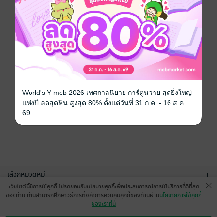
World's Y meb 2026 เทศกาลนิยาย การ์ตูนวาย สุดยิ่งใหญ่
แห่งปี ลดสุดฟิน สูงสุด 80% ตั้งแต่วันที่ 31 ก.ค. - 16 ส.ค.
69
เลือกหมวดหมู่
+
เว็บไซต์นี้มีการใช้คุกกี้ โปรดยอมรับนโยบายคุกกี้เพื่อประสบการณ์การใช้บริการที่ดีที่สุด
บริการช่วยเหลือ
+
ของท่าน ท่านสามารถศึกษาวิธีการตั้งค่าการควบคุมคุกกี้ของท่านผ่าน
นโยบายการใช้คุกกี้
ของเราที่นี่
เกี่ยวกับเรา
+