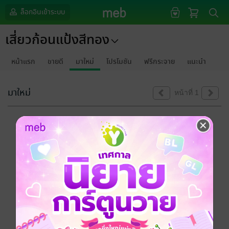
ล็อกอินเข้าระบบ
เสี่ยวก้อนแป้งสีทอง
หน้าแรก
ขายดี
มาใหม่
โปรโมชัน
ฟรีกระจาย
แนะนำ
มาใหม่
หน้าที่ 1
ขออภัยด้วยนะคะ
ไม่พบข้อมูลในหัวข้อที่คุณกำลังชมค่ะ