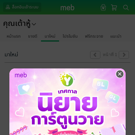
ล็อกอินเข้าระบบ
คุณเต้าหู้
หน้าแรก
ขายดี
มาใหม่
โปรโมชัน
ฟรีกระจาย
แนะนำ
มาใหม่
หน้าที่ 1
ขออภัยด้วยนะคะ
ไม่พบข้อมูลในหัวข้อที่คุณกำลังชมค่ะ