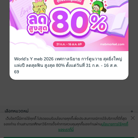
World's Y meb 2026 เทศกาลนิยาย การ์ตูนวาย สุดยิ่งใหญ่
แห่งปี ลดสุดฟิน สูงสุด 80% ตั้งแต่วันที่ 31 ก.ค. - 16 ส.ค.
69
เลือกหมวดหมู่
+
เว็บไซต์นี้มีการใช้คุกกี้ โปรดยอมรับนโยบายคุกกี้เพื่อประสบการณ์การใช้บริการที่ดีที่สุด
บริการช่วยเหลือ
+
ของท่าน ท่านสามารถศึกษาวิธีการตั้งค่าการควบคุมคุกกี้ของท่านผ่าน
นโยบายการใช้คุกกี้
ของเราที่นี่
เกี่ยวกับเรา
+