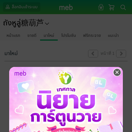
ล็อกอินเข้าระบบ
ถังหูลู่糖葫芦
หน้าแรก
ขายดี
มาใหม่
โปรโมชัน
ฟรีกระจาย
แนะนำ
มาใหม่
หน้าที่ 1
ขออภัยด้วยนะคะ
ไม่พบข้อมูลในหัวข้อที่คุณกำลังชมค่ะ