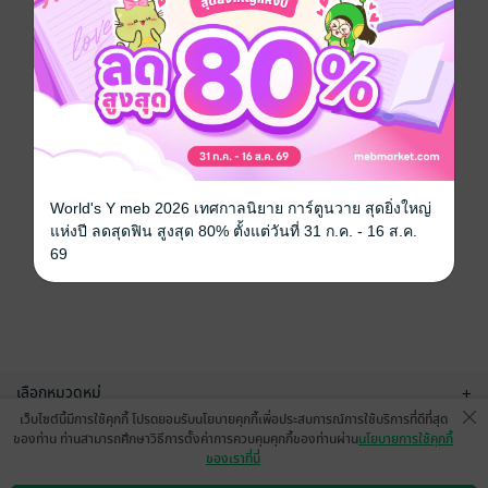
World's Y meb 2026 เทศกาลนิยาย การ์ตูนวาย สุดยิ่งใหญ่
แห่งปี ลดสุดฟิน สูงสุด 80% ตั้งแต่วันที่ 31 ก.ค. - 16 ส.ค.
69
เลือกหมวดหมู่
+
เว็บไซต์นี้มีการใช้คุกกี้ โปรดยอมรับนโยบายคุกกี้เพื่อประสบการณ์การใช้บริการที่ดีที่สุด
บริการช่วยเหลือ
+
ของท่าน ท่านสามารถศึกษาวิธีการตั้งค่าการควบคุมคุกกี้ของท่านผ่าน
นโยบายการใช้คุกกี้
ของเราที่นี่
เกี่ยวกับเรา
+