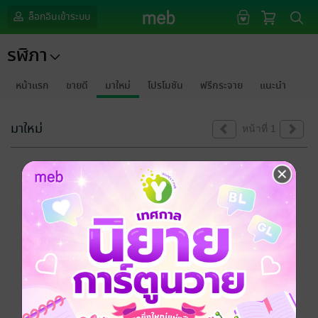
ล็อกอินเข้าระบบ
รฬิภา
หน้าแรก
ขายดี
มาใหม่
โปรโมชัน
ฟรีกระจาย
แนะนำ
มาใหม่
หน้าที่ 1
ขออภัยด้วยนะคะ
ไม่พบข้อมูลในหัวข้อที่คุณกำลังชมค่ะ