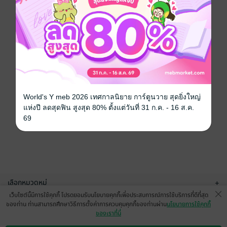
World's Y meb 2026 เทศกาลนิยาย การ์ตูนวาย สุดยิ่งใหญ่
แห่งปี ลดสุดฟิน สูงสุด 80% ตั้งแต่วันที่ 31 ก.ค. - 16 ส.ค.
69
เลือกหมวดหมู่
+
เว็บไซต์นี้มีการใช้คุกกี้ โปรดยอมรับนโยบายคุกกี้เพื่อประสบการณ์การใช้บริการที่ดีที่สุด
บริการช่วยเหลือ
+
ของท่าน ท่านสามารถศึกษาวิธีการตั้งค่าการควบคุมคุกกี้ของท่านผ่าน
นโยบายการใช้คุกกี้
ของเราที่นี่
เกี่ยวกับเรา
+