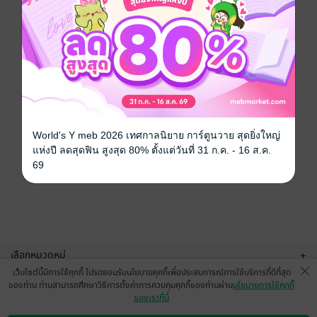
World's Y meb 2026 เทศกาลนิยาย การ์ตูนวาย สุดยิ่งใหญ่
แห่งปี ลดสุดฟิน สูงสุด 80% ตั้งแต่วันที่ 31 ก.ค. - 16 ส.ค.
69
เลือกหมวดหมู่
+
เว็บไซต์นี้มีการใช้คุกกี้ โปรดยอมรับนโยบายคุกกี้เพื่อประสบการณ์การใช้บริการที่ดีที่สุด
บริการช่วยเหลือ
+
ของท่าน ท่านสามารถศึกษาวิธีการตั้งค่าการควบคุมคุกกี้ของท่านผ่าน
นโยบายการใช้คุกกี้
ของเราที่นี่
เกี่ยวกับเรา
+