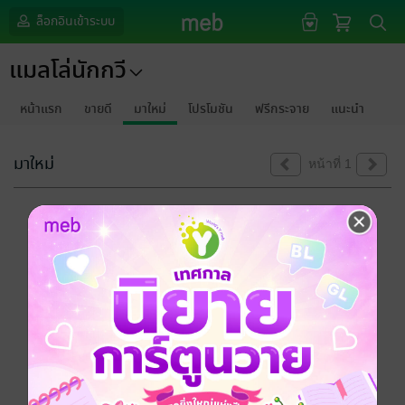
ล็อกอินเข้าระบบ
แมลโล่นักกวี
หน้าแรก
ขายดี
มาใหม่
โปรโมชัน
ฟรีกระจาย
แนะนำ
มาใหม่
หน้าที่ 1
ขออภัยด้วยนะคะ
ไม่พบข้อมูลในหัวข้อที่คุณกำลังชมค่ะ